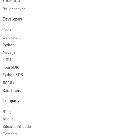
ฐานข้อมูล
Bulk checker
Developers
Docs
Quickstart
Python
Node.js
cURL
npm SDK
Python SDK
สถานะ
Rate limits
Company
Blog
About
Eduardo Airaudo
Compare