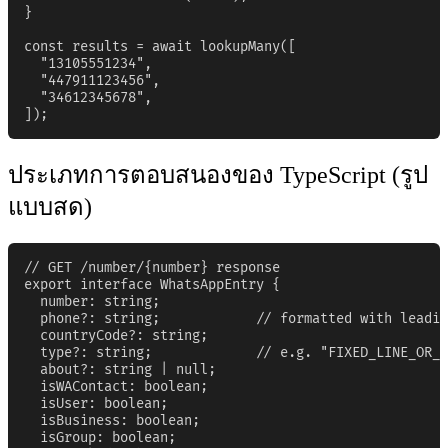
}

const results = await lookupMany([

  "13105551234",

  "447911123456",

  "34612345678",

]);
ประเภทการตอบสนองของ TypeScript (รูป
แบบสด)
// GET /number/{number} response

export interface WhatsAppEntry {

  number: string;

  phone?: string;            // formatted with leadin
  countryCode?: string;

  type?: string;             // e.g. "FIXED_LINE_OR_M
  about?: string | null;

  isWAContact: boolean;

  isUser: boolean;

  isBusiness: boolean;

  isGroup: boolean;
