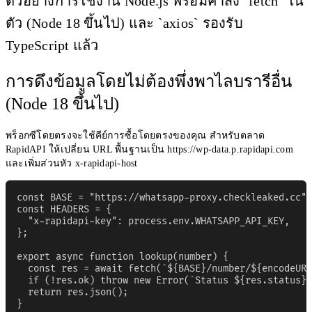
ตัวอย่างการใช้งาน Node.js พร้อมคำสั่ง `fetch` ใน
ตัว (Node 18 ขึ้นไป) และ `axios` รองรับ
TypeScript แล้ว
การดึงข้อมูลโดยไม่ต้องพึ่งพาไลบรารีอื่น
(Node 18 ขึ้นไป)
พร็อกซีโดยตรงจะใช้คีย์การซื้อโดยตรงของคุณ สำหรับตลาด
RapidAPI ให้เปลี่ยน URL พื้นฐานเป็น https://wp-data.p.rapidapi.com
และเพิ่มส่วนหัว x-rapidapi-host
const BASE = "https://whatsapp-proxy.checkleaked.cc";

const HEADERS = {

  "x-rapidapi-key": process.env.WHATSAPP_API_KEY,

};

export async function lookup(number) {

  const res = await fetch(`${BASE}/number/${encodeURI
  if (!res.ok) throw new Error(`Status ${res.status}`
  return res.json();

}
