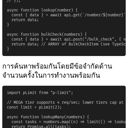
// });

async function lookup(number) {

  const { data } = await api.get(`/number/${number}`)
  return data;

}

async function bulkCheck(numbers) {

  const { data } = await api.post("/bulk_check", { nu
  return data; // ARRAY of BulkCheckItem (see TypeScr
}
การค้นหาพร้อมกันโดยมีข้อจำกัดด้าน
จำนวนครั้งในการทำงานพร้อมกัน
import pLimit from "p-limit";

// MEGA tier supports 4 req/sec; lower tiers cap at 2
const limit = pLimit(2);

async function lookupMany(numbers) {

  const tasks = numbers.map((n) => limit(() => lookup
  return Promise.all(tasks);
