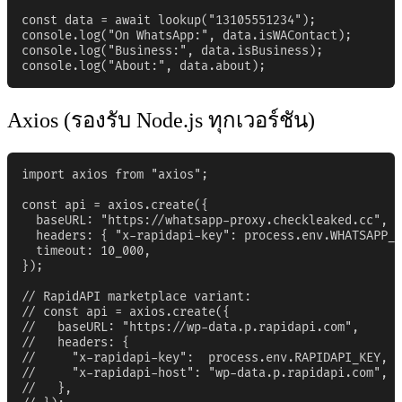
const data = await lookup("13105551234");

console.log("On WhatsApp:", data.isWAContact);

console.log("Business:", data.isBusiness);

console.log("About:", data.about);
Axios (รองรับ Node.js ทุกเวอร์ชัน)
import axios from "axios";

const api = axios.create({

  baseURL: "https://whatsapp-proxy.checkleaked.cc",

  headers: { "x-rapidapi-key": process.env.WHATSAPP_A
  timeout: 10_000,

});

// RapidAPI marketplace variant:

// const api = axios.create({

//   baseURL: "https://wp-data.p.rapidapi.com",

//   headers: {

//     "x-rapidapi-key":  process.env.RAPIDAPI_KEY,

//     "x-rapidapi-host": "wp-data.p.rapidapi.com",

//   },
