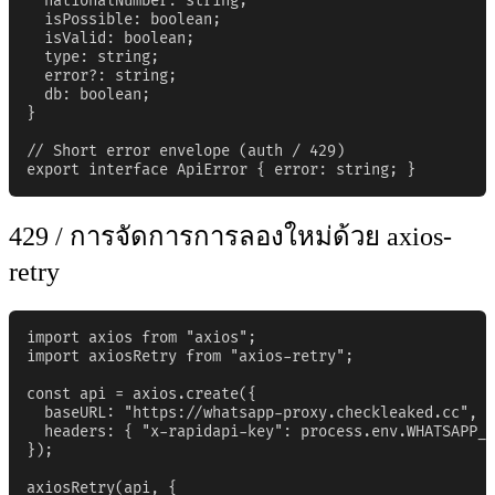
  nationalNumber: string;

  isPossible: boolean;

  isValid: boolean;

  type: string;

  error?: string;

  db: boolean;

}

// Short error envelope (auth / 429)

export interface ApiError { error: string; }
429 / การจัดการการลองใหม่ด้วย axios-
retry
import axios from "axios";

import axiosRetry from "axios-retry";

const api = axios.create({

  baseURL: "https://whatsapp-proxy.checkleaked.cc",

  headers: { "x-rapidapi-key": process.env.WHATSAPP_A
});

axiosRetry(api, {
