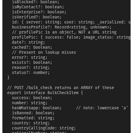
  isBlocked?: boolean;

  isMyContact?: boolean;

  isEnterprise?: boolean;

  isVerified?: boolean;

  id: { server: string; user: string; _serialized: st
  businessProfile?: Record<string, unknown>;

  // profilePic is an object, NOT a URL string

  profilePic: { success: false; image_status: string 
  date?: string;

  cached?: boolean;

  // Present on lookup misses

  error?: string;

  exists?: boolean;

  reason?: string;

  status?: number;

}

// POST /bulk_check returns an ARRAY of these

export interface BulkCheckItem {

  success: boolean;

  number: string;

  hasWhatsapp: boolean;      // note: lowercase 'a'

  isBanned: boolean;

  formatted: string;

  country: string;

  countryCallingCode: string;
