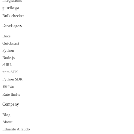
Integrations
ฐานข้อมูล
Bulk checker
Developers
Docs
Quickstart
Python
Node.js
cURL
npm SDK
Python SDK
สถานะ
Rate limits
Company
Blog
About
Eduardo Airaudo