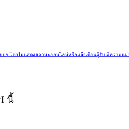
บๆ โดยไม่แสดงสถานะออนไลน์หรือแจ้งเตือนผู้รับ มีความแม่
 นี้