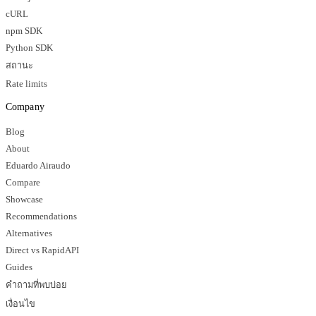
cURL
npm SDK
Python SDK
สถานะ
Rate limits
Company
Blog
About
Eduardo Airaudo
Compare
Showcase
Recommendations
Alternatives
Direct vs RapidAPI
Guides
คำถามที่พบบ่อย
เงื่อนไข