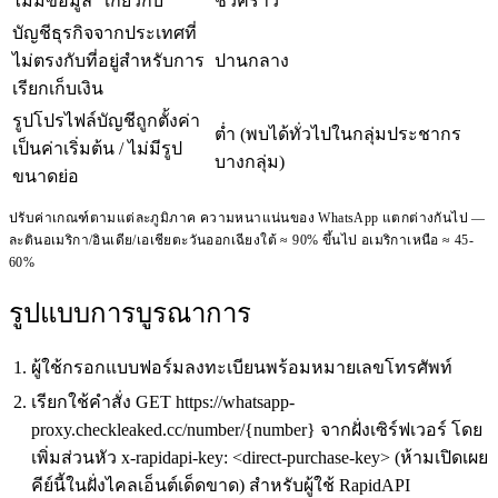
ไม่มีข้อมูล "เกี่ยวกับ"
ชั่วคราว
บัญชีธุรกิจจากประเทศที่
ไม่ตรงกับที่อยู่สำหรับการ
ปานกลาง
เรียกเก็บเงิน
รูปโปรไฟล์บัญชีถูกตั้งค่า
ต่ำ (พบได้ทั่วไปในกลุ่มประชากร
เป็นค่าเริ่มต้น / ไม่มีรูป
บางกลุ่ม)
ขนาดย่อ
ปรับค่าเกณฑ์ตามแต่ละภูมิภาค ความหนาแน่นของ WhatsApp แตกต่างกันไป —
ละตินอเมริกา/อินเดีย/เอเชียตะวันออกเฉียงใต้ ≈ 90% ขึ้นไป อเมริกาเหนือ ≈ 45-
60%
รูปแบบการบูรณาการ
ผู้ใช้กรอกแบบฟอร์มลงทะเบียนพร้อมหมายเลขโทรศัพท์
เรียกใช้คำสั่ง GET https://whatsapp-
proxy.checkleaked.cc/number/{number} จากฝั่งเซิร์ฟเวอร์ โดย
เพิ่มส่วนหัว x-rapidapi-key: <direct-purchase-key> (ห้ามเปิดเผย
คีย์นี้ในฝั่งไคลเอ็นต์เด็ดขาด) สำหรับผู้ใช้ RapidAPI