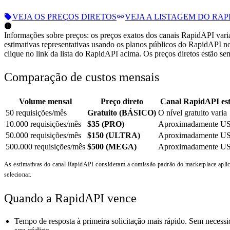
VEJA OS PREÇOS DIRETOS
VEJA A LISTAGEM DO RAP
Informações sobre preços: os preços exatos dos canais RapidAPI vari
estimativas representativas usando os planos públicos do RapidAPI 
clique no link da lista do RapidAPI acima. Os preços diretos estão se
Comparação de custos mensais
Volume mensal
Preço direto
Canal RapidAPI est
50 requisições/mês
Gratuito (BÁSICO)
O nível gratuito varia
10.000 requisições/mês
$35 (PRO)
Aproximadamente US
50.000 requisições/mês
$150 (ULTRA)
Aproximadamente US
500.000 requisições/mês
$500 (MEGA)
Aproximadamente US
As estimativas do canal RapidAPI consideram a comissão padrão do marketplace aplica
selecionar.
Quando a RapidAPI vence
Tempo de resposta à primeira solicitação mais rápido. Sem necess