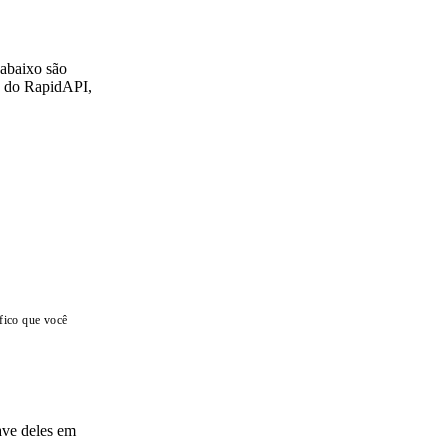
 abaixo são
s do RapidAPI,
fico que você
ave deles em