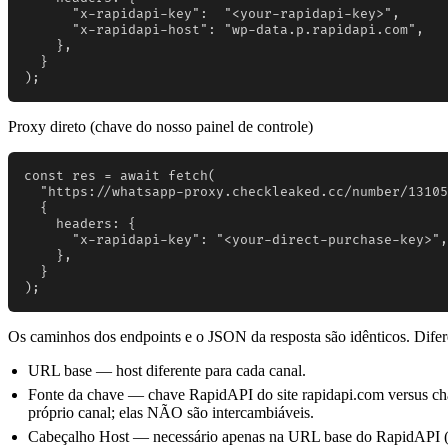
      "x-rapidapi-key":  "<your-rapidapi-key>",

      "x-rapidapi-host": "wp-data.p.rapidapi.com",

    },

  }

);
Proxy direto (chave do nosso painel de controle)
const res = await fetch(

  "https://whatsapp-proxy.checkleaked.cc/number/13105
  {

    headers: {

      "x-rapidapi-key": "<your-direct-purchase-key>",

    },

  }

);
Os caminhos dos endpoints e o JSON da resposta são idênticos. Difer
URL base — host diferente para cada canal.
Fonte da chave — chave RapidAPI do site rapidapi.com versus chav
próprio canal; elas NÃO são intercambiáveis.
Cabeçalho Host — necessário apenas na URL base do RapidAPI (