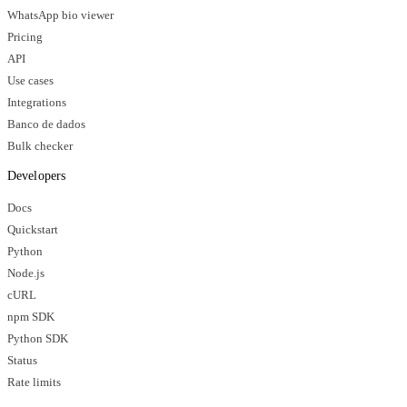
WhatsApp bio viewer
Pricing
API
Use cases
Integrations
Banco de dados
Bulk checker
Developers
Docs
Quickstart
Python
Node.js
cURL
npm SDK
Python SDK
Status
Rate limits