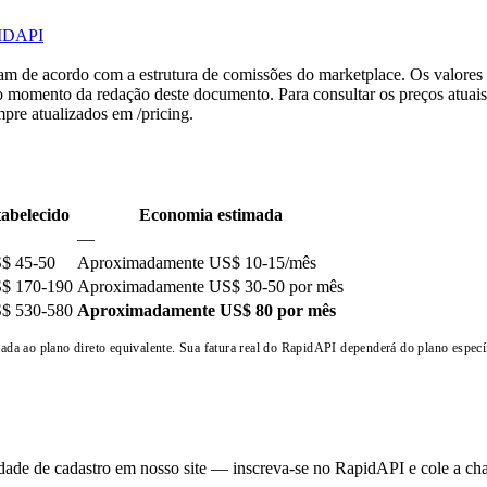
IDAPI
am de acordo com a estrutura de comissões do marketplace. Os valores
no momento da redação deste documento. Para consultar os preços atuai
mpre atualizados em /pricing.
abelecido
Economia estimada
—
$ 45-50
Aproximadamente US$ 10-15/mês
$ 170-190
Aproximadamente US$ 30-50 por mês
$ 530-580
Aproximadamente US$ 80 por mês
da ao plano direto equivalente. Sua fatura real do RapidAPI dependerá do plano especí
idade de cadastro em nosso site — inscreva-se no RapidAPI e cole a ch