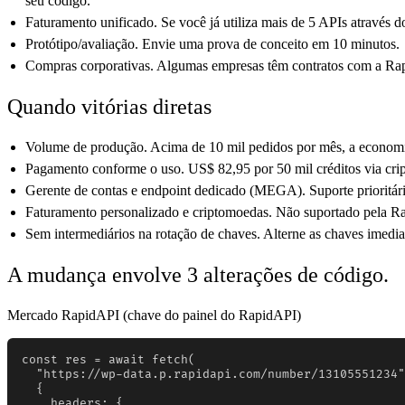
seu código.
Faturamento unificado. Se você já utiliza mais de 5 APIs através 
Protótipo/avaliação. Envie uma prova de conceito em 10 minutos.
Compras corporativas. Algumas empresas têm contratos com a Rap
Quando vitórias diretas
Volume de produção. Acima de 10 mil pedidos por mês, a economi
Pagamento conforme o uso. US$ 82,95 por 50 mil créditos via c
Gerente de contas e endpoint dedicado (MEGA). Suporte prioritári
Faturamento personalizado e criptomoedas. Não suportado pela R
Sem intermediários na rotação de chaves. Alterne as chaves imedia
A mudança envolve 3 alterações de código.
Mercado RapidAPI (chave do painel do RapidAPI)
const res = await fetch(

  "https://wp-data.p.rapidapi.com/number/13105551234"
  {

    headers: {
