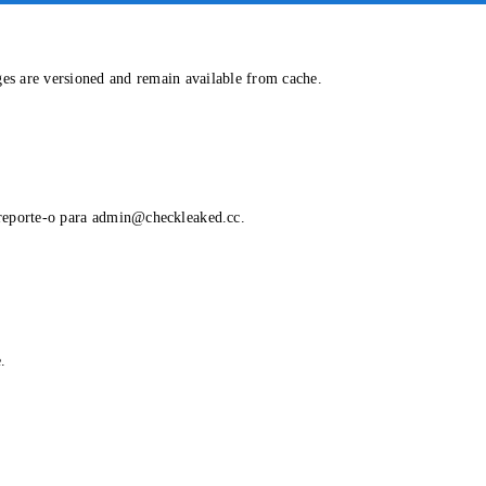
ges are versioned and remain available from cache.
reporte-o para
admin@checkleaked.cc
.
.