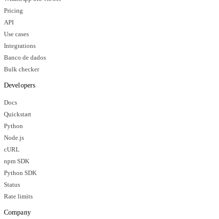
Pricing
API
Use cases
Integrations
Banco de dados
Bulk checker
Developers
Docs
Quickstart
Python
Node.js
cURL
npm SDK
Python SDK
Status
Rate limits
Company