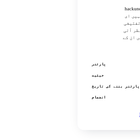
و CheckLeaked کی بریچ انٹیلیجنس
ز جنہیں ای
تفتیشی
ظر آتی
W پروجیکٹ میں بھی شامل کیا
پارٹنر
حیثیت
پارٹنر بننے کی تاریخ
انضمام