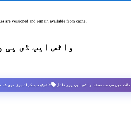
ges are versioned and remain available from cache.
واٹس ایپ ڈی پی 
•
2,500+ خوش سبسکرائبرز میں شامل ہوں!