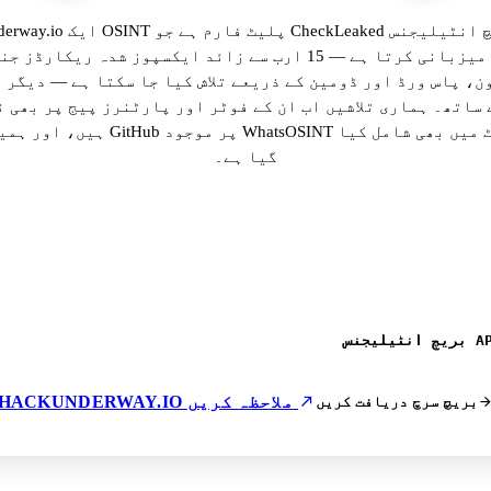
hackunderway.io ایک OSINT پلیٹ فارم ہے ج
سرچ کی میزبانی کرتا ہے — 15 ارب سے زائد ایکسپوز شدہ ریکارڈ
ن، پاس ورڈ اور ڈومین کے ذریعے تلاش کیا جا سکتا ہے — دیگر 
 ساتھ۔ ہماری تلاشیں اب ان کے فوٹر اور پارٹنرز پیج پر بھی ن
ہیں، اور ہمیں ان کے GitHub پر موجود hatsOSINT
گیا ہے۔
HACKUNDERWAY.IO ملاحظہ کریں
بریچ سرچ دریافت کریں