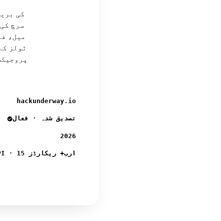
میل، فو
ٹولز کے
hackunderway.io
تصدیق شدہ · فعال
2026
بریچ انٹیلیجنس API · 15 ارب+ ریکارڈز