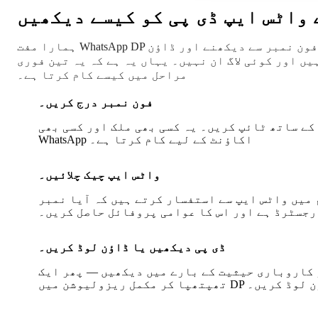
 واٹس ایپ ڈی پی کو کیسے دیکھیں
ہمارا مفت WhatsApp DP ویور آپ کو کسی بھی عوامی پروفائل تصویر کو براہ راست فون نمبر سے دیکھنے اور ڈاؤن
ں اور کوئی لاگ ان نہیں۔ یہاں یہ ہے کہ یہ تین فوری
مراحل میں کیسے کام کرتا ہے۔
فون نمبر درج کریں۔
1
کے ساتھ ٹائپ کریں۔ یہ کسی بھی ملک اور کسی بھی
WhatsApp اکاؤنٹ کے لیے کام کرتا ہے۔
واٹس ایپ چیک چلائیں۔
2
م میں واٹس ایپ سے استفسار کرتے ہیں کہ آیا نمبر
رجسٹرڈ ہے اور اس کا عوامی پروفائل حاصل کریں۔
ڈی پی دیکھیں یا ڈاؤن لوڈ کریں۔
3
 کاروباری حیثیت کے بارے میں دیکھیں — پھر ایک
مکمل ریزولیوشن میں DP ڈاؤن لوڈ کریں۔