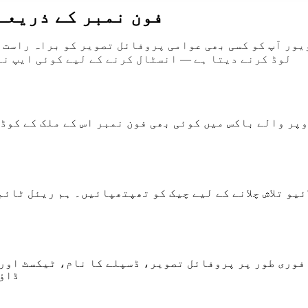
فون نمبر کے ذریعے
لوڈ کرنے دیتا ہے — انسٹال کرنے کے لیے کوئی ایپ نہی
پر والے باکس میں کوئی بھی فون نمبر اس کے ملک کے کوڈ 
ائیو تلاش چلانے کے لیے چیک کو تھپتھپائیں۔ ہم ریئل ٹائ
فوری طور پر پروفائل تصویر، ڈسپلے کا نام، ٹیکسٹ اور
تھپتھپا کر 