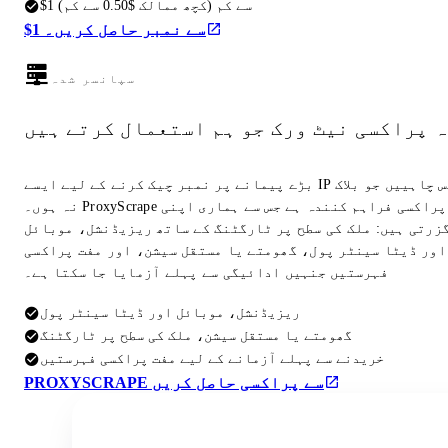
$1 سے کم (کچھ ممالک $0.50 سے کم)
$1 سے نمبر حاصل کریں۔
سپانسر شدہ
ہ پراکسی نیٹ ورک جو ہم استعمال کرتے ہیں
بڑے پیمانے پر نمبر چیک کرنے کے لیے ایسے IP ایڈریس چاہییں جو بلاک
نہ ہوں۔ ProxyScrape وہی پراکسی فراہم کنندہ ہے جس سے ہماری اپنی
گزرتی ہیں: ملک کی سطح پر ٹارگٹنگ کے ساتھ ریزیڈنشل، موبائل
اور ڈیٹا سینٹر پول، گھومتے یا مستقل سیشن، اور مفت پراکسی
فہرستیں جنہیں ادائیگی سے پہلے آزمایا جا سکتا ہے۔
ریزیڈنشل، موبائل اور ڈیٹا سینٹر پول
گھومتے یا مستقل سیشن، ملک کی سطح پر ٹارگٹنگ
خریدنے سے پہلے آزمانے کے لیے مفت پراکسی فہرستیں
PROXYSCRAPE سے پراکسی حاصل کریں