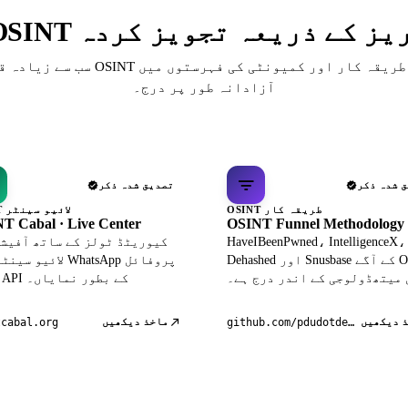
 ڈائریکٹریز کے ذریعہ تجویز کردہ
سب سے زیادہ قابل احترام OSINT حوالہ جات، ط
آزادانہ طور پر درج۔
 شدہ ذکر
تصدیق شدہ ذکر
OSINT طریقہ کار
OSINT لائیو سینٹر
T Cabal · Live Center
OSINT Funnel Methodology
HaveIBeenPwned، IntelligenceX،
Dehashed اور Snusbase کے آگے OSINT
لائیو سینٹر میں atsApp
 میتھڈولوجی کے اندر درج ہے۔
ڈیٹا API کے بطور نمایاں۔
 دیکھیں
ماخذ دیکھیں
tcabal.org
github.com/pdudotdev/ofm