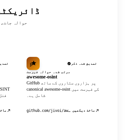
سرکردہ OSINT
تصدیق شدہ ذکر
تصدیق
مرتب شدہ حوالہ فہرست
awesome-osint
GitHub پر ہزاروں ستاروں کے ساتھ
canonical awesome-osint کی فہرست میں
شامل ہے۔
فنل
ماخذ دیکھیں
ماخذ
github.com/jivoi/awesome-osint