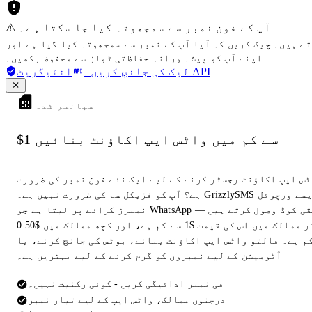
⚠️ آپ کے فون نمبر سے سمجھوتہ کیا جا سکتا ہے۔
تے ہیں۔ چیک کریں کہ آیا آپ کے نمبر سے سمجھوتہ کیا گیا ہے اور
اپنے آپ کو پیشہ ورانہ حفاظتی ٹولز سے محفوظ رکھیں۔
انٹیگریٹ API
لیک کی جانچ کریں۔
سپانسر شدہ
$1 سے کم میں واٹس ایپ اکاؤنٹ بنائیں
ٹس ایپ اکاؤنٹ رجسٹر کرنے کے لیے ایک نئے فون نمبر کی ضرورت
ہے؟ آپ کو فزیکل سم کی ضرورت نہیں ہے۔ GrizzlySMS ایسے ورچوئل
نمبرز کرائے پر لیتا ہے جو WhatsApp تصدیقی کوڈ وصول کرتے ہیں —
زیادہ تر ممالک میں اس کی قیمت $1 سے کم ہے، اور کچھ ممالک میں $0.50
م ہے۔ فالتو واٹس ایپ اکاؤنٹ بنانے، بوٹس کی جانچ کرنے، یا
آٹومیشن کے لیے نمبروں کو گرم کرنے کے لیے بہترین ہے۔
فی نمبر ادائیگی کریں - کوئی رکنیت نہیں۔
درجنوں ممالک، واٹس ایپ کے لیے تیار نمبر