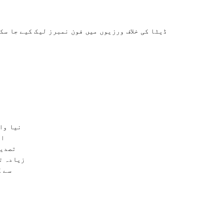
ڈیٹا کی خلاف ورزیوں میں فون نمبرز لیک کیے جا سک
نیا وا
سے ک