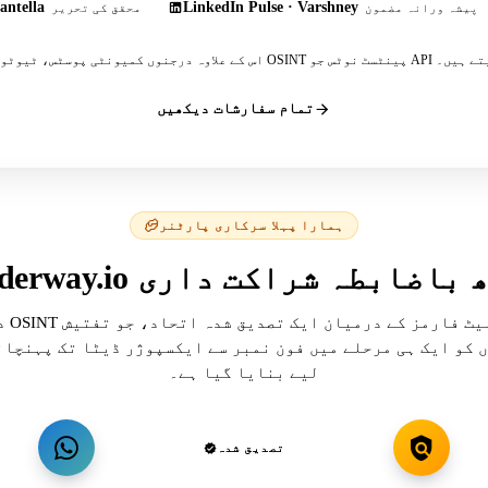
antella
LinkedIn Pulse · Varshney
پیشہ ورانہ مضمون
محقق کی تحریر
 پینٹسٹ نوٹس جو API کا حوالہ دیتے ہیں۔
تمام سفارشات دیکھیں
ہمارا پہلا سرکاری پارٹنر
hacku کے ساتھ باضابطہ شراکت داری
دو OSINT پلیٹ ف
 کو ایک ہی مرحلے میں فون نمبر سے ایکسپوژر ڈیٹا تک پہنچان
لیے بنایا گیا ہے۔
تصدیق شدہ