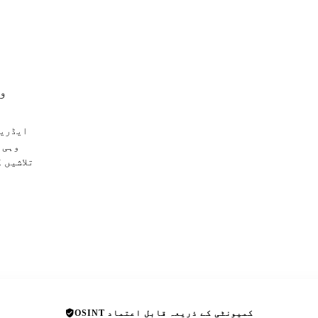
و
تلاشیں 
OSINT کمیونٹی کے ذریعہ قابل اعتماد