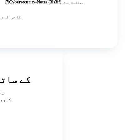
Cybersecurity-Notes (3ls3if)
پینٹسٹ نوٹ
اس کے علاوہ درجنوں کمیونٹی پوسٹس، ٹیوٹوریلز اور OSINT
nderway.io
کاروں