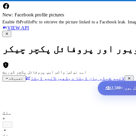
New: Facebook profile pictures
Enable fbProfilePic to retrieve the picture linked to a Facebook leak. Ima
VIEW API
ویور اور پروفائل پکچر چیکر
اہم نوٹس: واٹس ایپ پروفائل پکچر کوریج
لائیو شیڈو بان ڈیٹا دیکھیں
لائیو ڈیٹا
تفصیلات
ملک
+
ملک