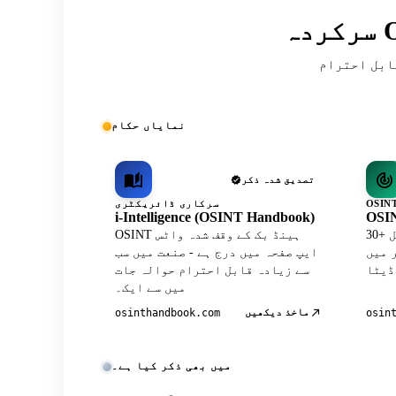
ریقہ کار اور کمیونٹی کی فہرستوں میں
نمایاں حکام
تصدیق شدہ ذکر
سرکاری ڈائریکٹری
i-Intelligence (OSINT Handbook)
OSIN
30+ کیوریٹڈ ٹولز کے ساتھ آفیشل
OSINT ہینڈ بک کے وقف شدہ واٹس
Wh پروفائل
ایپ صفحہ میں درج ہے - صنعت میں سب
سے زیادہ قابل احترام حوالہ جات
میں سے ایک۔
ماخذ دیکھیں
osinthandbook.com
osin
میں بھی ذکر کیا ہے۔