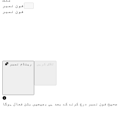
فون نمبر
فون نمبر
تلاش کریں
رینڈم نمبر
صحیح فون نمبر درج کرنے کے بعد ہی بھیجیں بٹن فعال ہوگا