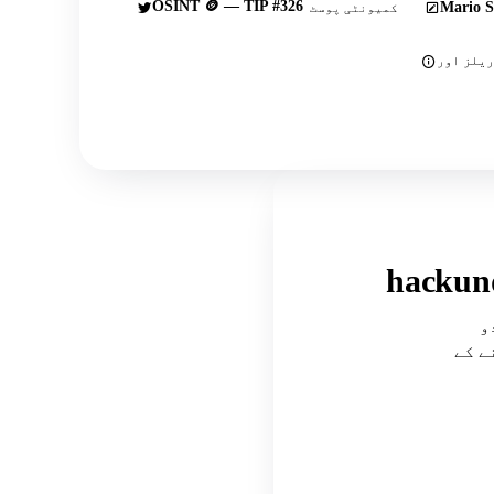
OSINT 🪙 — TIP #326
Mario S
کمیونٹی پوسٹ
ارمز کے درمیان ایک تصدیق شدہ اتحاد، جو تفتیش
ے کے