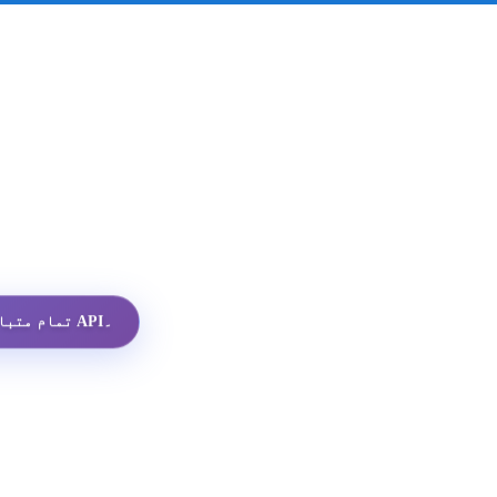
تمام متبادلات میں سب سے سستا واٹس ایپ پروفائل API۔