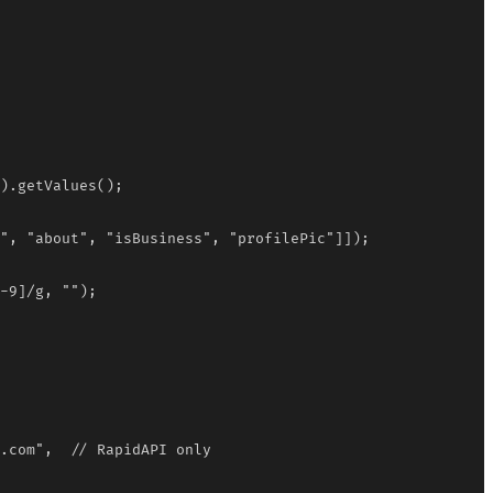
).getValues();

", "about", "isBusiness", "profilePic"]]);

-9]/g, "");

.com",  // RapidAPI only
