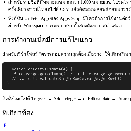
สำหรับรายชื่อที่มีหมายเลขมากกว่า 1,000 หมายเลข โปรดโท
ครั้งเดียว ดาวน์โหลดไฟล์ CSV แล้วคัดลอกผลลัพธ์กลับมาวาง
ฟังก์ชัน UrlFetchApp ของ Apps Script มีโควต้าการใช้งานต่อวั
สำหรับ Workspace ควรตรวจสอบทั้งสองฝั่งอย่างสม่ำเสมอ
การทำงานเมื่อมีการแก้ไขแถว
สำหรับเวิร์กโฟลว์ "ตรวจสอบความถูกต้องเมื่อวาง" ให้เพิ่มทริกเกอร์
function onEditValidate(e) {

  if (e.range.getColumn() !== 1 || e.range.getRow() <
  // ... call validateSingleRow(e.range.getRow())

}
ติดตั้งโดยไปที่ Triggers → Add Trigger → onEditValidate → From s
ที่เกี่ยวข้อง