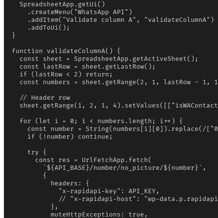
  SpreadsheetApp.getUi()

    .createMenu("WhatsApp API")

    .addItem("Validate column A", "validateColumnA")

    .addToUi();

}

function validateColumnA() {

  const sheet = SpreadsheetApp.getActiveSheet();

  const lastRow = sheet.getLastRow();

  if (lastRow < 2) return;

  const numbers = sheet.getRange(2, 1, lastRow - 1, 1
  // Header row

  sheet.getRange(1, 2, 1, 4).setValues([["isWAContact
  for (let i = 0; i < numbers.length; i++) {

    const number = String(numbers[i][0]).replace(/[^0
    if (!number) continue;

    try {

      const res = UrlFetchApp.fetch(

        `${API_BASE}/number/no_picture/${number}`,

        {

          headers: {

            "x-rapidapi-key": API_KEY,

            // "x-rapidapi-host": "wp-data.p.rapidapi
          },

          muteHttpExceptions: true,
