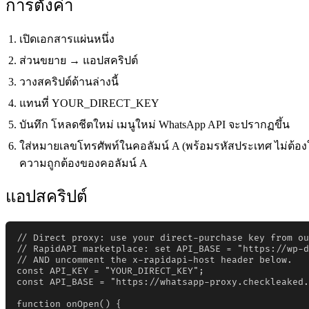
การตั้งค่า
เปิดเอกสารแผ่นหนึ่ง
ส่วนขยาย → แอปสคริปต์
วางสคริปต์ด้านล่างนี้
แทนที่ YOUR_DIRECT_KEY
บันทึก โหลดชีตใหม่ เมนูใหม่ WhatsApp API จะปรากฏขึ้น
ใส่หมายเลขโทรศัพท์ในคอลัมน์ A (พร้อมรหัสประเทศ ไม่ต้องใ
ความถูกต้องของคอลัมน์ A
แอปสคริปต์
// Direct proxy: use your direct-purchase key from ou
// RapidAPI marketplace: set API_BASE = "https://wp-d
// AND uncomment the x-rapidapi-host header below.

const API_KEY = "YOUR_DIRECT_KEY";

const API_BASE = "https://whatsapp-proxy.checkleaked.
function onOpen() {
