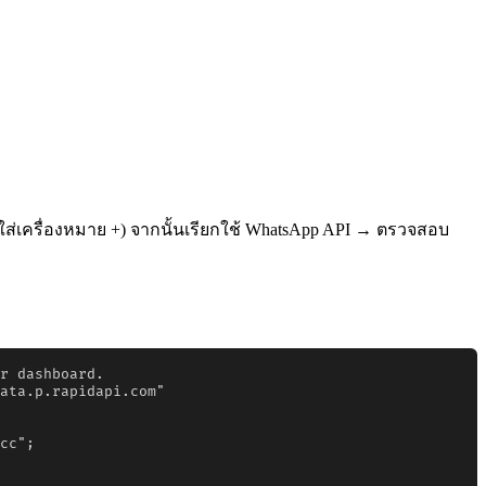
ส่เครื่องหมาย +) จากนั้นเรียกใช้ WhatsApp API → ตรวจสอบ
r dashboard.

ata.p.rapidapi.com"

cc";
