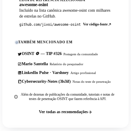
LISTA DE REFERÊNCIA SELECIONADA
awesome-osint
Incluído na lista canônica awesome-osint com milhares
de estrelas no GitHub.
Ver código-fonte
github.com/jivoi/awesome-osint
TAMBÉM MENCIONADO EM
OSINT 🪙 — TIP #326
Postagem da comunidade
Mario Santella
Relatório do pesquisador
LinkedIn Pulse · Varshney
Artigo profissional
Cybersecurity-Notes (3ls3if)
Notas do teste de penetração
Além de dezenas de publicações da comunidade, tutoriais e notas de
testes de penetração OSINT que fazem referência à API.
Ver todas as recomendações