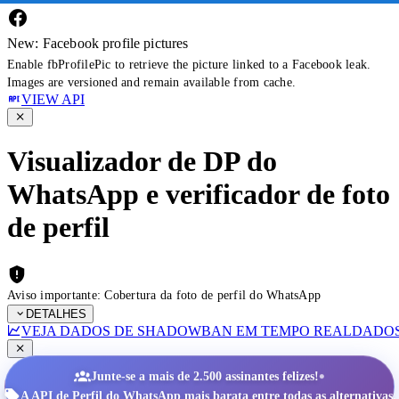
New: Facebook profile pictures
Enable fbProfilePic to retrieve the picture linked to a Facebook leak.
Images are versioned and remain available from cache.
VIEW API
Visualizador de DP do
WhatsApp e verificador de foto
de perfil
Aviso importante: Cobertura da foto de perfil do WhatsApp
DETALHES
VEJA DADOS DE SHADOWBAN EM TEMPO REAL
DADOS
•
Junte-se a mais de 2.500 assinantes felizes!
A API de Perfil do WhatsApp mais barata entre todas as alternativas.