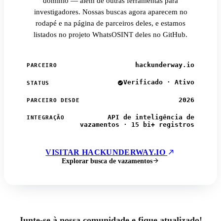
domínio — além de outras ferramentas para
investigadores. Nossas buscas agora aparecem no
rodapé e na página de parceiros deles, e estamos
listados no projeto WhatsOSINT deles no GitHub.
hackunderway.io
PARCEIRO
Verificado · Ativo
STATUS
2026
PARCEIRO DESDE
API de inteligência de
INTEGRAÇÃO
vazamentos · 15 bi+ registros
VISITAR HACKUNDERWAY.IO
Explorar busca de vazamentos
Junte-se à nossa comunidade e fique atualizado!