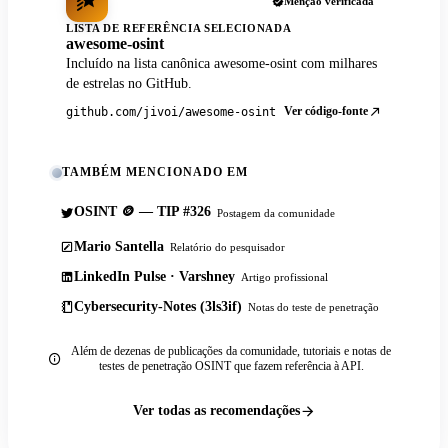
Menção verificada
LISTA DE REFERÊNCIA SELECIONADA
awesome-osint
Incluído na lista canônica awesome-osint com milhares
de estrelas no GitHub.
Ver código-fonte
github.com/jivoi/awesome-osint
TAMBÉM MENCIONADO EM
OSINT 🪙 — TIP #326
Postagem da comunidade
Mario Santella
Relatório do pesquisador
LinkedIn Pulse · Varshney
Artigo profissional
Cybersecurity-Notes (3ls3if)
Notas do teste de penetração
Além de dezenas de publicações da comunidade, tutoriais e notas de
testes de penetração OSINT que fazem referência à API.
Ver todas as recomendações