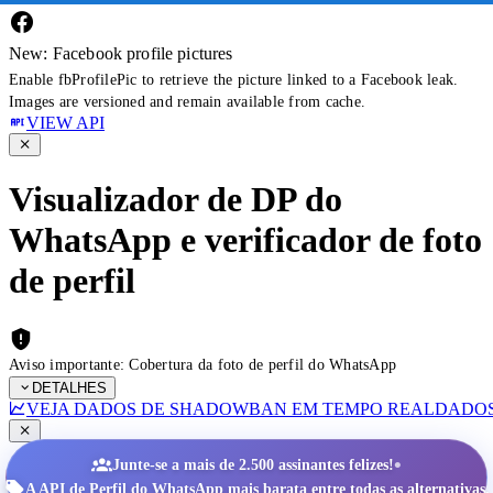
New: Facebook profile pictures
Enable fbProfilePic to retrieve the picture linked to a Facebook leak.
Images are versioned and remain available from cache.
VIEW API
Visualizador de DP do
WhatsApp e verificador de foto
de perfil
Aviso importante: Cobertura da foto de perfil do WhatsApp
DETALHES
VEJA DADOS DE SHADOWBAN EM TEMPO REAL
DADOS
•
Junte-se a mais de 2.500 assinantes felizes!
A API de Perfil do WhatsApp mais barata entre todas as alternativas.