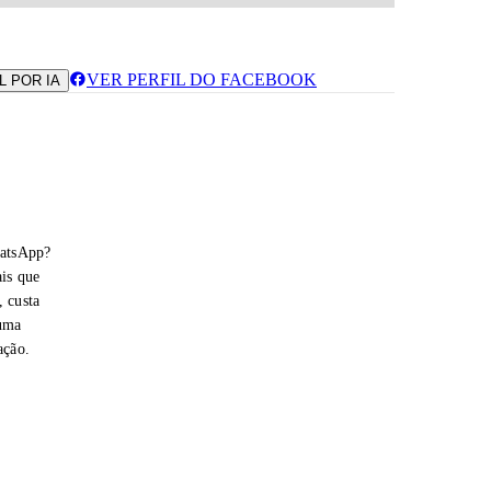
VER PERFIL DO FACEBOOK
L POR IA
hatsApp?
is que
 custa
 uma
ação.