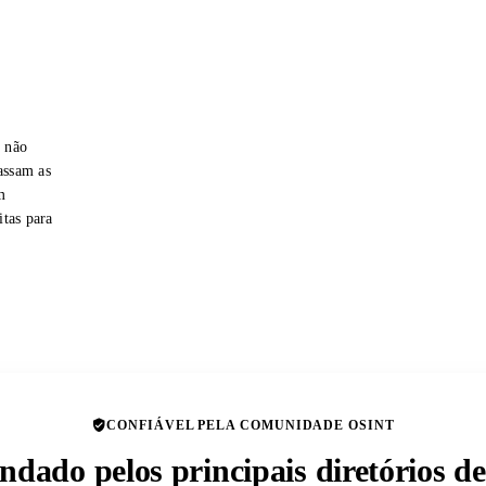
e não
assam as
m
itas para
CONFIÁVEL PELA COMUNIDADE OSINT
dado pelos principais diretórios 