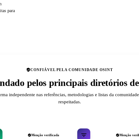
m
itas para
CONFIÁVEL PELA COMUNIDADE OSINT
dado pelos principais diretórios 
orma independente nas referências, metodologias e listas da comunida
respeitadas.
Menção verificada
Menção veri