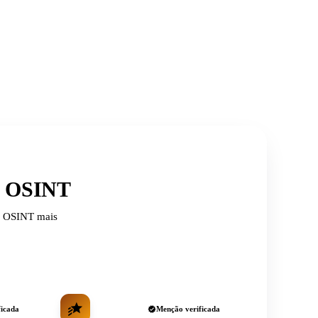
de OSINT
de OSINT mais
ficada
Menção verificada