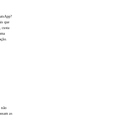
hatsApp?
is que
 custa
 uma
ação.
e não
assam as