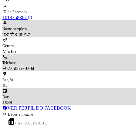
ID do Facebook
1019358867
Nome completo
שמעון אלחיאני
Gênero
Macho
Telefone
+972506579304
Região
IL
Data
1988
VER PERFIL DO FACEBOOK
Dados em cache
PATROCINADO