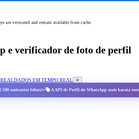
ges are versioned and remain available from cache.
e verificador de foto de perfil
 REAL
DADOS EM TEMPO REAL
•
.500 assinantes felizes!
A API de Perfil do WhatsApp mais barata entre