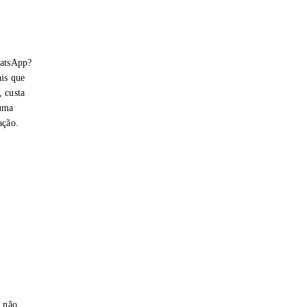
hatsApp?
is que
 custa
 uma
ação.
e não