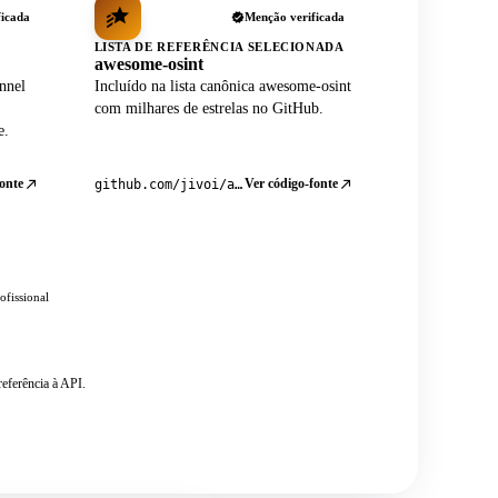
ficada
Menção verificada
LISTA DE REFERÊNCIA SELECIONADA
awesome-osint
nnel
Incluído na lista canônica awesome-osint
com milhares de estrelas no GitHub.
e.
onte
Ver código-fonte
github.com/jivoi/awesome-osint
ofissional
eferência à API.