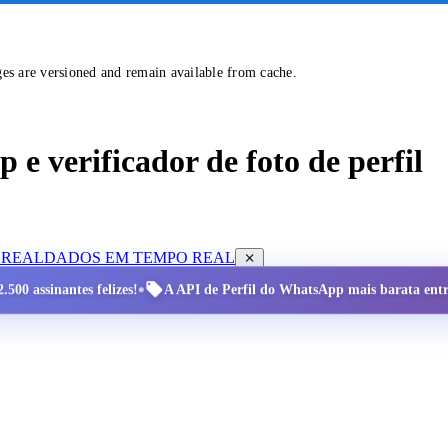
ges are versioned and remain available from cache.
e verificador de foto de perfil
 REAL
DADOS EM TEMPO REAL
•
.500 assinantes felizes!
A API de Perfil do WhatsApp mais barata entre