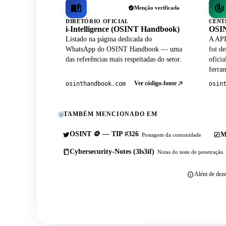
Menção verificada
DIRETÓRIO OFICIAL
CENT
i-Intelligence (OSINT Handbook)
OSIN
Listado na página dedicada do
A API
WhatsApp do OSINT Handbook — uma
foi de
das referências mais respeitadas do setor.
ofici
ferram
Ver código-fonte
osinthandbook.com
osin
TAMBÉM MENCIONADO EM
OSINT 🪙 — TIP #326
M
Postagem da comunidade
Cybersecurity-Notes (3ls3if)
Notas do teste de penetração
Além de deze