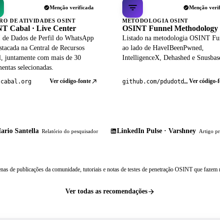
Menção verificada
Menção veri
RO DE ATIVIDADES OSINT
METODOLOGIA OSINT
T Cabal · Live Center
OSINT Funnel Methodology
 de Dados de Perfil do WhatsApp
Listado na metodologia OSINT Fu
stacada na Central de Recursos
ao lado de HaveIBeenPwned,
al, juntamente com mais de 30
IntelligenceX, Dehashed e Snusbas
entas selecionadas.
Ver código-fonte
Ver código-f
tcabal.org
github.com/pdudotdev/ofm
ario Santella
LinkedIn Pulse · Varshney
Relatório do pesquisador
Artigo pr
nas de publicações da comunidade, tutoriais e notas de testes de penetração OSINT que fazem r
Ver todas as recomendações