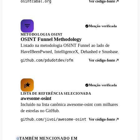
Ver código-fonte
osintcabal.org
Menção verificada
METODOLOGIA OSINT
OSINT Funnel Methodology
Listado na metodologia OSINT Funnel ao lado de
HaveIBeenPwned, IntelligenceX, Dehashed e Snusbase.
Ver código-fonte
github.com/pdudotdev/ofm
Menção verificada
LISTA DE REFERÊNCIA SELECIONADA
awesome-osint
Incluído na lista canônica awesome-osint com milhares
de estrelas no GitHub.
Ver código-fonte
github.com/jivoi/awesome-osint
TAMBÉM MENCIONADO EM