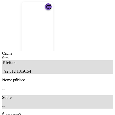
Cache
Sim
Telefone
+92 312 1319154
Nome público
5 months ago
--
Sobre
--
É empresa?