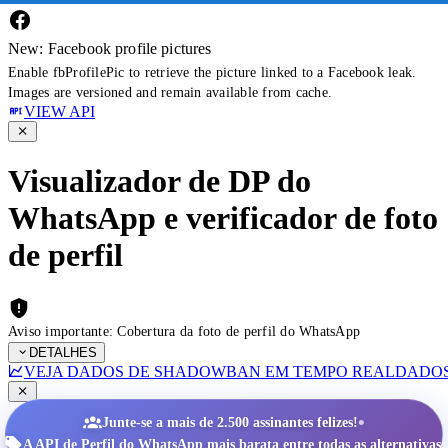
New: Facebook profile pictures
Enable fbProfilePic to retrieve the picture linked to a Facebook leak.
Images are versioned and remain available from cache.
VIEW API
Visualizador de DP do
WhatsApp e verificador de foto
de perfil
Aviso importante: Cobertura da foto de perfil do WhatsApp
DETALHES
VEJA DADOS DE SHADOWBAN EM TEMPO REAL
DADOS
•
Junte-se a mais de 2.500 assinantes felizes!
A API de Perfil do WhatsApp mais barata entre todas as alternativas.