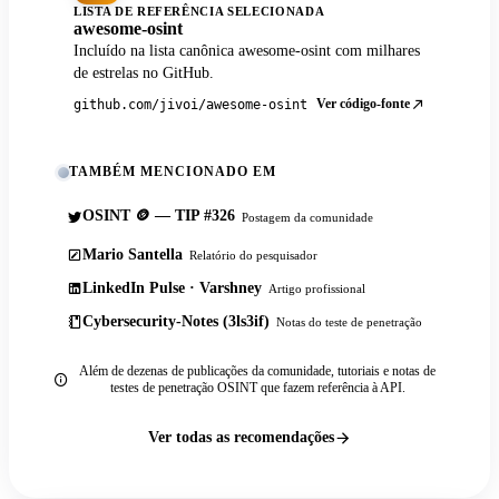
LISTA DE REFERÊNCIA SELECIONADA
awesome-osint
Incluído na lista canônica awesome-osint com milhares
de estrelas no GitHub.
Ver código-fonte
github.com/jivoi/awesome-osint
TAMBÉM MENCIONADO EM
OSINT 🪙 — TIP #326
Postagem da comunidade
Mario Santella
Relatório do pesquisador
LinkedIn Pulse · Varshney
Artigo profissional
Cybersecurity-Notes (3ls3if)
Notas do teste de penetração
Além de dezenas de publicações da comunidade, tutoriais e notas de
testes de penetração OSINT que fazem referência à API.
Ver todas as recomendações