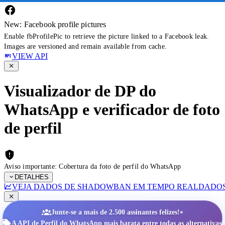
New: Facebook profile pictures
Enable fbProfilePic to retrieve the picture linked to a Facebook leak.
Images are versioned and remain available from cache.
VIEW API
Visualizador de DP do
WhatsApp e verificador de foto
de perfil
Aviso importante: Cobertura da foto de perfil do WhatsApp
DETALHES
VEJA DADOS DE SHADOWBAN EM TEMPO REAL
DADOS
•
Junte-se a mais de 2.500 assinantes felizes!
A API de Perfil do WhatsApp mais barata entre todas as alternativas.