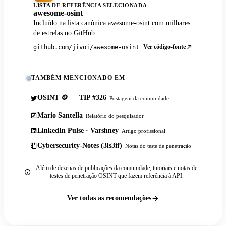
LISTA DE REFERÊNCIA SELECIONADA
awesome-osint
Incluído na lista canônica awesome-osint com milhares
de estrelas no GitHub.
Ver código-fonte
github.com/jivoi/awesome-osint
TAMBÉM MENCIONADO EM
OSINT 🪙 — TIP #326
Postagem da comunidade
Mario Santella
Relatório do pesquisador
LinkedIn Pulse · Varshney
Artigo profissional
Cybersecurity-Notes (3ls3if)
Notas do teste de penetração
Além de dezenas de publicações da comunidade, tutoriais e notas de
testes de penetração OSINT que fazem referência à API.
Ver todas as recomendações