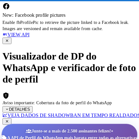
New: Facebook profile pictures
Enable fbProfilePic to retrieve the picture linked to a Facebook leak.
Images are versioned and remain available from cache.
VIEW API
Visualizador de DP do
WhatsApp e verificador de foto
de perfil
Aviso importante: Cobertura da foto de perfil do WhatsApp
DETALHES
VEJA DADOS DE SHADOWBAN EM TEMPO REAL
DADOS
•
Junte-se a mais de 2.500 assinantes felizes!
A API de Perfil do WhatsApp mais barata entre todas as alternativas.