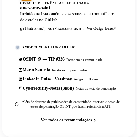
LISTA DE REFERÊNCIA SELECIONADA
awesome-osint
Incluído na lista canônica awesome-osint com milhares
de estrelas no GitHub.
Ver código-fonte
github.com/jivoi/awesome-osint
TAMBÉM MENCIONADO EM
OSINT 🪙 — TIP #326
Postagem da comunidade
Mario Santella
Relatório do pesquisador
LinkedIn Pulse · Varshney
Artigo profissional
Cybersecurity-Notes (3ls3if)
Notas do teste de penetração
Além de dezenas de publicações da comunidade, tutoriais e notas de
testes de penetração OSINT que fazem referência à API.
Ver todas as recomendações