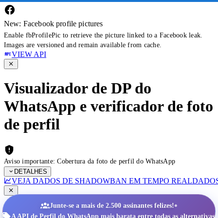
New: Facebook profile pictures
Enable fbProfilePic to retrieve the picture linked to a Facebook leak.
Images are versioned and remain available from cache.
VIEW API
Visualizador de DP do
WhatsApp e verificador de foto
de perfil
Aviso importante: Cobertura da foto de perfil do WhatsApp
DETALHES
VEJA DADOS DE SHADOWBAN EM TEMPO REAL
DADOS
•
Junte-se a mais de 2.500 assinantes felizes!
A API de Perfil do WhatsApp mais barata entre todas as alternativas.