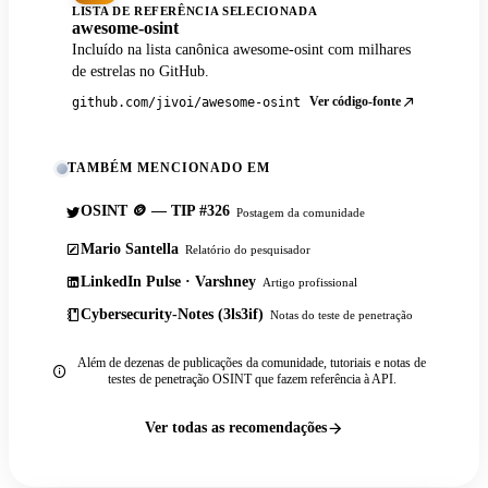
LISTA DE REFERÊNCIA SELECIONADA
awesome-osint
Incluído na lista canônica awesome-osint com milhares
de estrelas no GitHub.
Ver código-fonte
github.com/jivoi/awesome-osint
TAMBÉM MENCIONADO EM
OSINT 🪙 — TIP #326
Postagem da comunidade
Mario Santella
Relatório do pesquisador
LinkedIn Pulse · Varshney
Artigo profissional
Cybersecurity-Notes (3ls3if)
Notas do teste de penetração
Além de dezenas de publicações da comunidade, tutoriais e notas de
testes de penetração OSINT que fazem referência à API.
Ver todas as recomendações