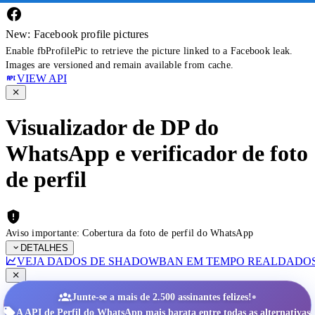
New: Facebook profile pictures
Enable fbProfilePic to retrieve the picture linked to a Facebook leak.
Images are versioned and remain available from cache.
VIEW API
Visualizador de DP do
WhatsApp e verificador de foto
de perfil
Aviso importante: Cobertura da foto de perfil do WhatsApp
DETALHES
VEJA DADOS DE SHADOWBAN EM TEMPO REAL
DADOS
•
Junte-se a mais de 2.500 assinantes felizes!
A API de Perfil do WhatsApp mais barata entre todas as alternativas.