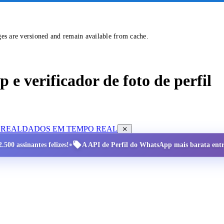
ges are versioned and remain available from cache.
e verificador de foto de perfil
 REAL
DADOS EM TEMPO REAL
•
.500 assinantes felizes!
A API de Perfil do WhatsApp mais barata entre