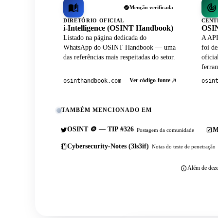
Menção verificada
DIRETÓRIO OFICIAL
CENT
i-Intelligence (OSINT Handbook)
OSIN
Listado na página dedicada do
A API
WhatsApp do OSINT Handbook — uma
foi de
das referências mais respeitadas do setor.
ofici
ferram
Ver código-fonte
osinthandbook.com
osin
TAMBÉM MENCIONADO EM
OSINT 🪙 — TIP #326
M
Postagem da comunidade
Cybersecurity-Notes (3ls3if)
Notas do teste de penetração
Além de deze