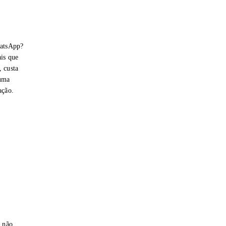
hatsApp?
is que
 custa
 uma
ação.
e não