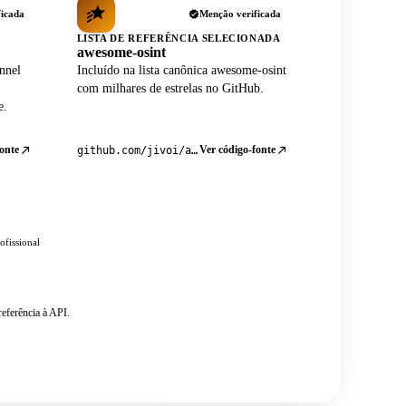
ficada
Menção verificada
LISTA DE REFERÊNCIA SELECIONADA
awesome-osint
nnel
Incluído na lista canônica awesome-osint
com milhares de estrelas no GitHub.
e.
onte
Ver código-fonte
github.com/jivoi/awesome-osint
ofissional
eferência à API.