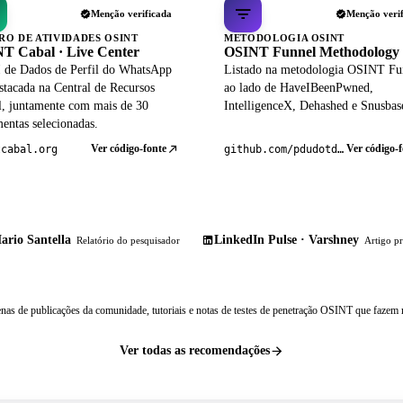
Menção verificada
Menção veri
RO DE ATIVIDADES OSINT
METODOLOGIA OSINT
T Cabal · Live Center
OSINT Funnel Methodology
 de Dados de Perfil do WhatsApp
Listado na metodologia OSINT Fu
stacada na Central de Recursos
ao lado de HaveIBeenPwned,
al, juntamente com mais de 30
IntelligenceX, Dehashed e Snusbas
entas selecionadas.
Ver código-fonte
Ver código-f
tcabal.org
github.com/pdudotdev/ofm
ario Santella
LinkedIn Pulse · Varshney
Relatório do pesquisador
Artigo pr
nas de publicações da comunidade, tutoriais e notas de testes de penetração OSINT que fazem r
Ver todas as recomendações