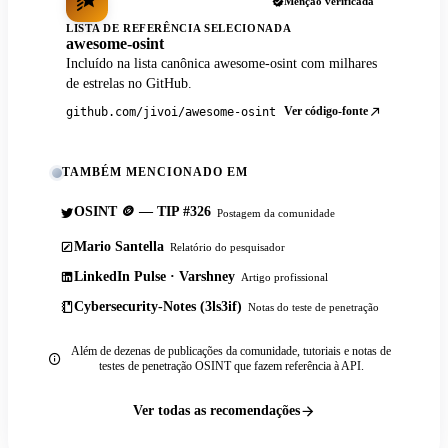
Menção verificada
LISTA DE REFERÊNCIA SELECIONADA
awesome-osint
Incluído na lista canônica awesome-osint com milhares
de estrelas no GitHub.
Ver código-fonte
github.com/jivoi/awesome-osint
TAMBÉM MENCIONADO EM
OSINT 🪙 — TIP #326
Postagem da comunidade
Mario Santella
Relatório do pesquisador
LinkedIn Pulse · Varshney
Artigo profissional
Cybersecurity-Notes (3ls3if)
Notas do teste de penetração
Além de dezenas de publicações da comunidade, tutoriais e notas de
testes de penetração OSINT que fazem referência à API.
Ver todas as recomendações