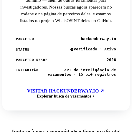
domínio — além de outras ferramentas para
investigadores. Nossas buscas agora aparecem no
rodapé e na página de parceiros deles, e estamos
listados no projeto WhatsOSINT deles no GitHub.
hackunderway.io
PARCEIRO
Verificado · Ativo
STATUS
2026
PARCEIRO DESDE
API de inteligência de
INTEGRAÇÃO
vazamentos · 15 bi+ registros
VISITAR HACKUNDERWAY.IO
Explorar busca de vazamentos
Junte-se à nossa comunidade e fique atualizado!