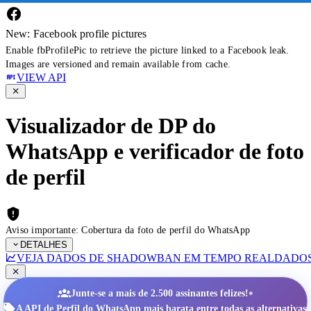
New: Facebook profile pictures
Enable fbProfilePic to retrieve the picture linked to a Facebook leak.
Images are versioned and remain available from cache.
VIEW API
Visualizador de DP do
WhatsApp e verificador de foto
de perfil
Aviso importante: Cobertura da foto de perfil do WhatsApp
DETALHES
VEJA DADOS DE SHADOWBAN EM TEMPO REAL
DADOS
•
Junte-se a mais de 2.500 assinantes felizes!
A API de Perfil do WhatsApp mais barata entre todas as alternativas.