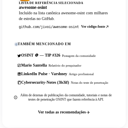
LISTA DE REFERÊNCIA SELECIONADA
awesome-osint
Incluído na lista canônica awesome-osint com milhares
de estrelas no GitHub.
Ver código-fonte
github.com/jivoi/awesome-osint
TAMBÉM MENCIONADO EM
OSINT 🪙 — TIP #326
Postagem da comunidade
Mario Santella
Relatório do pesquisador
LinkedIn Pulse · Varshney
Artigo profissional
Cybersecurity-Notes (3ls3if)
Notas do teste de penetração
Além de dezenas de publicações da comunidade, tutoriais e notas de
testes de penetração OSINT que fazem referência à API.
Ver todas as recomendações