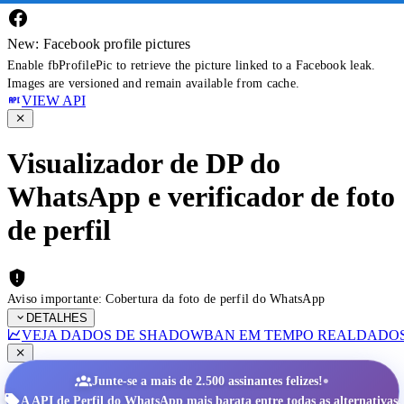
New: Facebook profile pictures
Enable fbProfilePic to retrieve the picture linked to a Facebook leak.
Images are versioned and remain available from cache.
VIEW API
Visualizador de DP do
WhatsApp e verificador de foto
de perfil
Aviso importante: Cobertura da foto de perfil do WhatsApp
DETALHES
VEJA DADOS DE SHADOWBAN EM TEMPO REAL
DADOS
•
Junte-se a mais de 2.500 assinantes felizes!
A API de Perfil do WhatsApp mais barata entre todas as alternativas.