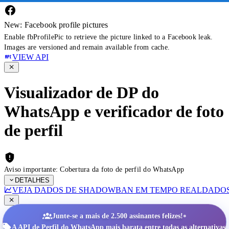
New: Facebook profile pictures
Enable fbProfilePic to retrieve the picture linked to a Facebook leak.
Images are versioned and remain available from cache.
VIEW API
Visualizador de DP do
WhatsApp e verificador de foto
de perfil
Aviso importante: Cobertura da foto de perfil do WhatsApp
DETALHES
VEJA DADOS DE SHADOWBAN EM TEMPO REAL
DADOS
•
Junte-se a mais de 2.500 assinantes felizes!
A API de Perfil do WhatsApp mais barata entre todas as alternativas.