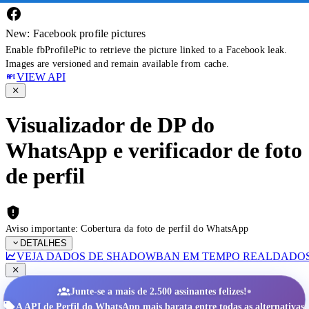
New: Facebook profile pictures
Enable fbProfilePic to retrieve the picture linked to a Facebook leak.
Images are versioned and remain available from cache.
VIEW API
Visualizador de DP do
WhatsApp e verificador de foto
de perfil
Aviso importante: Cobertura da foto de perfil do WhatsApp
DETALHES
VEJA DADOS DE SHADOWBAN EM TEMPO REAL
DADOS
•
Junte-se a mais de 2.500 assinantes felizes!
A API de Perfil do WhatsApp mais barata entre todas as alternativas.