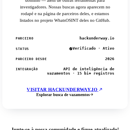
domínio — além de outras ferramentas para
investigadores. Nossas buscas agora aparecem no
rodapé e na página de parceiros deles, e estamos
listados no projeto WhatsOSINT deles no GitHub.
hackunderway.io
PARCEIRO
Verificado · Ativo
STATUS
2026
PARCEIRO DESDE
API de inteligência de
INTEGRAÇÃO
vazamentos · 15 bi+ registros
VISITAR HACKUNDERWAY.IO
Explorar busca de vazamentos
Junte-se à nossa comunidade e fique atualizado!