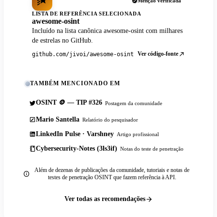
Menção verificada
LISTA DE REFERÊNCIA SELECIONADA
awesome-osint
Incluído na lista canônica awesome-osint com milhares
de estrelas no GitHub.
Ver código-fonte
github.com/jivoi/awesome-osint
TAMBÉM MENCIONADO EM
OSINT 🪙 — TIP #326
Postagem da comunidade
Mario Santella
Relatório do pesquisador
LinkedIn Pulse · Varshney
Artigo profissional
Cybersecurity-Notes (3ls3if)
Notas do teste de penetração
Além de dezenas de publicações da comunidade, tutoriais e notas de
testes de penetração OSINT que fazem referência à API.
Ver todas as recomendações