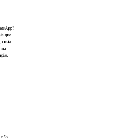
hatsApp?
is que
 custa
 uma
ação.
e não