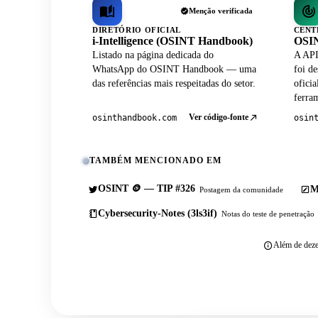
Menção verificada
DIRETÓRIO OFICIAL
CENT
i-Intelligence (OSINT Handbook)
OSIN
Listado na página dedicada do
A API
WhatsApp do OSINT Handbook — uma
foi de
das referências mais respeitadas do setor.
ofici
ferram
Ver código-fonte
osinthandbook.com
osin
TAMBÉM MENCIONADO EM
OSINT 🪙 — TIP #326
M
Postagem da comunidade
Cybersecurity-Notes (3ls3if)
Notas do teste de penetração
Além de deze