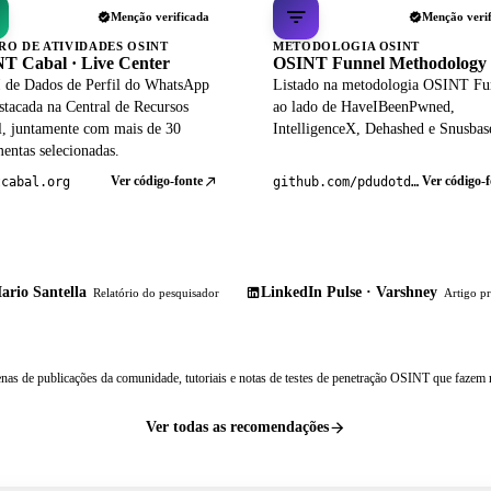
Menção verificada
Menção veri
RO DE ATIVIDADES OSINT
METODOLOGIA OSINT
T Cabal · Live Center
OSINT Funnel Methodology
 de Dados de Perfil do WhatsApp
Listado na metodologia OSINT Fu
stacada na Central de Recursos
ao lado de HaveIBeenPwned,
al, juntamente com mais de 30
IntelligenceX, Dehashed e Snusbas
entas selecionadas.
Ver código-fonte
Ver código-f
tcabal.org
github.com/pdudotdev/ofm
ario Santella
LinkedIn Pulse · Varshney
Relatório do pesquisador
Artigo pr
nas de publicações da comunidade, tutoriais e notas de testes de penetração OSINT que fazem r
Ver todas as recomendações