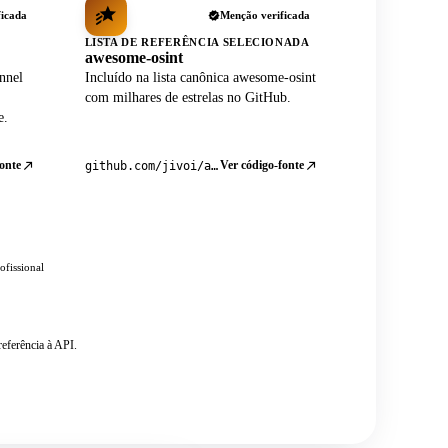
ficada
Menção verificada
LISTA DE REFERÊNCIA SELECIONADA
awesome-osint
nnel
Incluído na lista canônica awesome-osint
com milhares de estrelas no GitHub.
e.
onte
Ver código-fonte
github.com/jivoi/awesome-osint
ofissional
eferência à API.