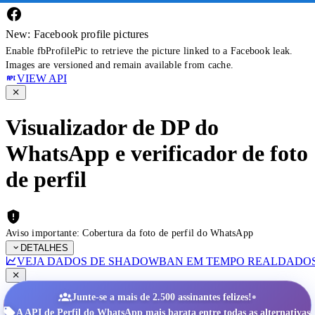
New: Facebook profile pictures
Enable fbProfilePic to retrieve the picture linked to a Facebook leak.
Images are versioned and remain available from cache.
VIEW API
Visualizador de DP do
WhatsApp e verificador de foto
de perfil
Aviso importante: Cobertura da foto de perfil do WhatsApp
DETALHES
VEJA DADOS DE SHADOWBAN EM TEMPO REAL
DADOS
•
Junte-se a mais de 2.500 assinantes felizes!
A API de Perfil do WhatsApp mais barata entre todas as alternativas.