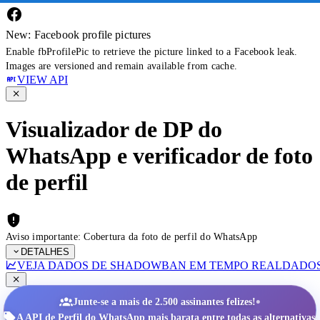
New: Facebook profile pictures
Enable fbProfilePic to retrieve the picture linked to a Facebook leak.
Images are versioned and remain available from cache.
VIEW API
Visualizador de DP do
WhatsApp e verificador de foto
de perfil
Aviso importante: Cobertura da foto de perfil do WhatsApp
DETALHES
VEJA DADOS DE SHADOWBAN EM TEMPO REAL
DADOS
•
Junte-se a mais de 2.500 assinantes felizes!
A API de Perfil do WhatsApp mais barata entre todas as alternativas.