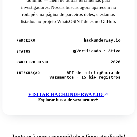
domínio — além de outras ferramentas para
investigadores. Nossas buscas agora aparecem no
rodapé e na página de parceiros deles, e estamos
listados no projeto WhatsOSINT deles no GitHub.
hackunderway.io
PARCEIRO
Verificado · Ativo
STATUS
2026
PARCEIRO DESDE
API de inteligência de
INTEGRAÇÃO
vazamentos · 15 bi+ registros
VISITAR HACKUNDERWAY.IO
Explorar busca de vazamentos
Junte-se à nossa comunidade e fique atualizado!