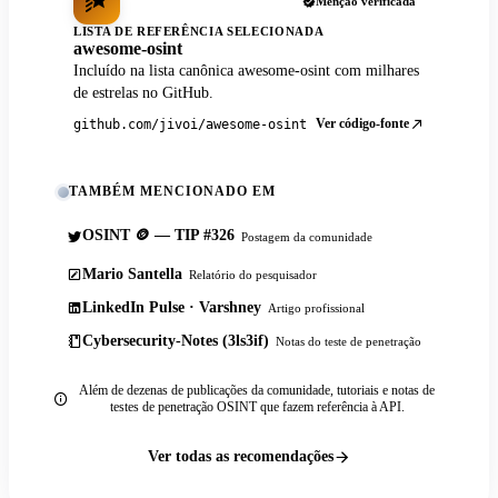
Menção verificada
LISTA DE REFERÊNCIA SELECIONADA
awesome-osint
Incluído na lista canônica awesome-osint com milhares
de estrelas no GitHub.
Ver código-fonte
github.com/jivoi/awesome-osint
TAMBÉM MENCIONADO EM
OSINT 🪙 — TIP #326
Postagem da comunidade
Mario Santella
Relatório do pesquisador
LinkedIn Pulse · Varshney
Artigo profissional
Cybersecurity-Notes (3ls3if)
Notas do teste de penetração
Além de dezenas de publicações da comunidade, tutoriais e notas de
testes de penetração OSINT que fazem referência à API.
Ver todas as recomendações