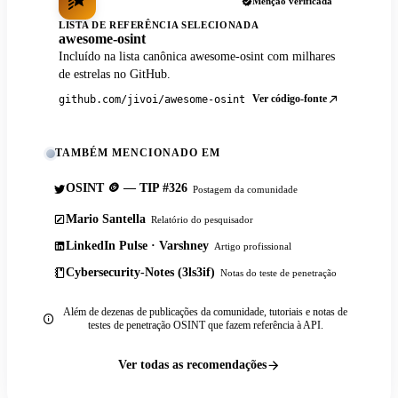
Menção verificada
LISTA DE REFERÊNCIA SELECIONADA
awesome-osint
Incluído na lista canônica awesome-osint com milhares
de estrelas no GitHub.
Ver código-fonte
github.com/jivoi/awesome-osint
TAMBÉM MENCIONADO EM
OSINT 🪙 — TIP #326
Postagem da comunidade
Mario Santella
Relatório do pesquisador
LinkedIn Pulse · Varshney
Artigo profissional
Cybersecurity-Notes (3ls3if)
Notas do teste de penetração
Além de dezenas de publicações da comunidade, tutoriais e notas de
testes de penetração OSINT que fazem referência à API.
Ver todas as recomendações