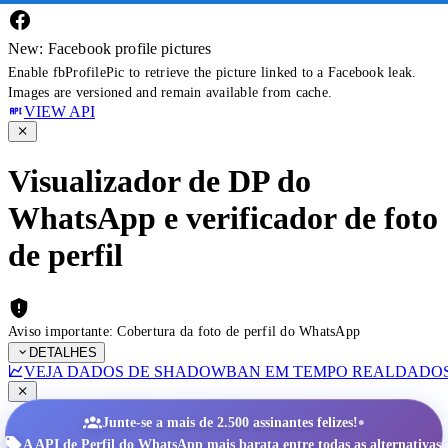
New: Facebook profile pictures
Enable fbProfilePic to retrieve the picture linked to a Facebook leak.
Images are versioned and remain available from cache.
VIEW API
Visualizador de DP do
WhatsApp e verificador de foto
de perfil
Aviso importante: Cobertura da foto de perfil do WhatsApp
DETALHES
VEJA DADOS DE SHADOWBAN EM TEMPO REAL
DADOS
•
Junte-se a mais de 2.500 assinantes felizes!
A API de Perfil do WhatsApp mais barata entre todas as alternativas.