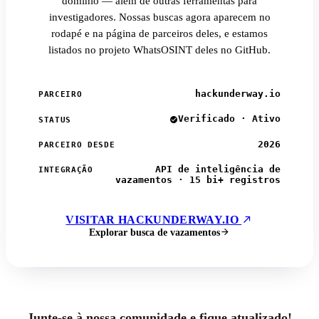
domínio — além de outras ferramentas para
investigadores. Nossas buscas agora aparecem no
rodapé e na página de parceiros deles, e estamos
listados no projeto WhatsOSINT deles no GitHub.
hackunderway.io
PARCEIRO
Verificado · Ativo
STATUS
2026
PARCEIRO DESDE
API de inteligência de
INTEGRAÇÃO
vazamentos · 15 bi+ registros
VISITAR HACKUNDERWAY.IO
Explorar busca de vazamentos
Junte-se à nossa comunidade e fique atualizado!