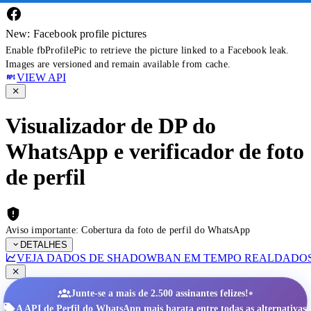
New: Facebook profile pictures
Enable fbProfilePic to retrieve the picture linked to a Facebook leak.
Images are versioned and remain available from cache.
VIEW API
Visualizador de DP do
WhatsApp e verificador de foto
de perfil
Aviso importante: Cobertura da foto de perfil do WhatsApp
DETALHES
VEJA DADOS DE SHADOWBAN EM TEMPO REAL
DADOS
•
Junte-se a mais de 2.500 assinantes felizes!
A API de Perfil do WhatsApp mais barata entre todas as alternativas.