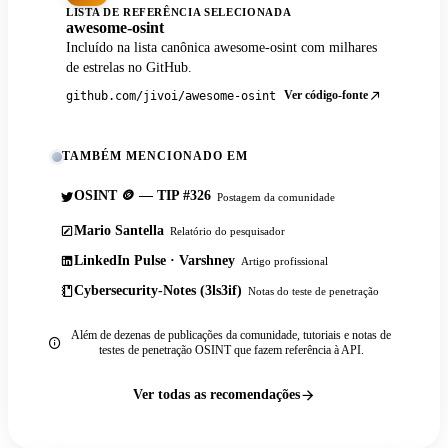
LISTA DE REFERÊNCIA SELECIONADA
awesome-osint
Incluído na lista canônica awesome-osint com milhares
de estrelas no GitHub.
Ver código-fonte
github.com/jivoi/awesome-osint
TAMBÉM MENCIONADO EM
OSINT 🪙 — TIP #326
Postagem da comunidade
Mario Santella
Relatório do pesquisador
LinkedIn Pulse · Varshney
Artigo profissional
Cybersecurity-Notes (3ls3if)
Notas do teste de penetração
Além de dezenas de publicações da comunidade, tutoriais e notas de
testes de penetração OSINT que fazem referência à API.
Ver todas as recomendações