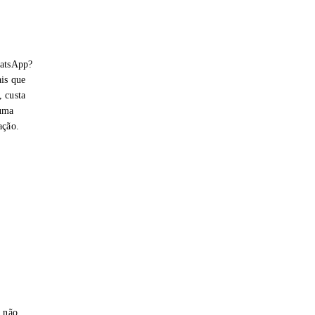
hatsApp?
is que
 custa
 uma
ação.
e não