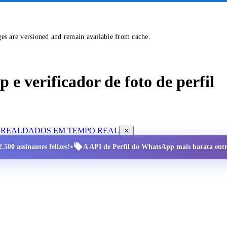
ges are versioned and remain available from cache.
e verificador de foto de perfil
 REAL
DADOS EM TEMPO REAL
•
.500 assinantes felizes!
A API de Perfil do WhatsApp mais barata entre