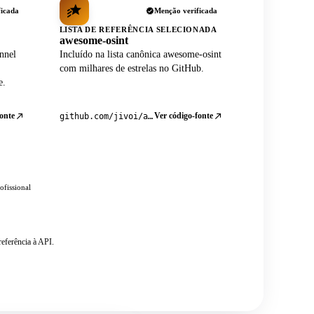
ficada
Menção verificada
LISTA DE REFERÊNCIA SELECIONADA
awesome-osint
nnel
Incluído na lista canônica awesome-osint
com milhares de estrelas no GitHub.
e.
onte
Ver código-fonte
github.com/jivoi/awesome-osint
ofissional
eferência à API.