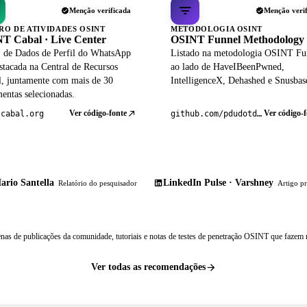
Menção verificada
Menção veri
RO DE ATIVIDADES OSINT
METODOLOGIA OSINT
T Cabal · Live Center
OSINT Funnel Methodology
 de Dados de Perfil do WhatsApp
Listado na metodologia OSINT Fu
stacada na Central de Recursos
ao lado de HaveIBeenPwned,
al, juntamente com mais de 30
IntelligenceX, Dehashed e Snusbas
entas selecionadas.
Ver código-fonte
Ver código-f
tcabal.org
github.com/pdudotdev/ofm
ario Santella
LinkedIn Pulse · Varshney
Relatório do pesquisador
Artigo pr
nas de publicações da comunidade, tutoriais e notas de testes de penetração OSINT que fazem r
Ver todas as recomendações