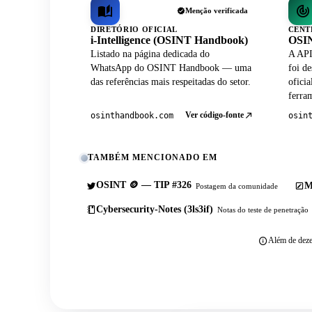
Menção verificada
DIRETÓRIO OFICIAL
CENT
i-Intelligence (OSINT Handbook)
OSIN
Listado na página dedicada do
A API
WhatsApp do OSINT Handbook — uma
foi de
das referências mais respeitadas do setor.
ofici
ferram
Ver código-fonte
osinthandbook.com
osin
TAMBÉM MENCIONADO EM
OSINT 🪙 — TIP #326
M
Postagem da comunidade
Cybersecurity-Notes (3ls3if)
Notas do teste de penetração
Além de deze