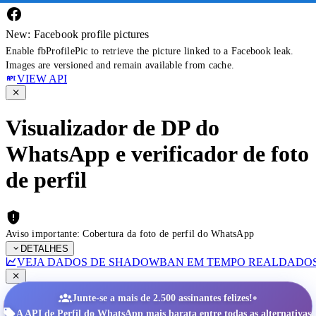
New: Facebook profile pictures
Enable fbProfilePic to retrieve the picture linked to a Facebook leak.
Images are versioned and remain available from cache.
VIEW API
Visualizador de DP do
WhatsApp e verificador de foto
de perfil
Aviso importante: Cobertura da foto de perfil do WhatsApp
DETALHES
VEJA DADOS DE SHADOWBAN EM TEMPO REAL
DADOS
•
Junte-se a mais de 2.500 assinantes felizes!
A API de Perfil do WhatsApp mais barata entre todas as alternativas.