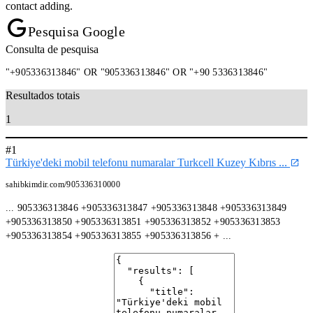
contact adding.
Pesquisa Google
Consulta de pesquisa
"+905336313846" OR "905336313846" OR "+90 5336313846"
Resultados totais
1
#1
Türkiye'deki mobil telefonu numaralar Turkcell Kuzey Kıbrıs ...
sahibkimdir.com/905336310000
... 905336313846 +905336313847 +905336313848 +905336313849
+905336313850 +905336313851 +905336313852 +905336313853
+905336313854 +905336313855 +905336313856 + ...