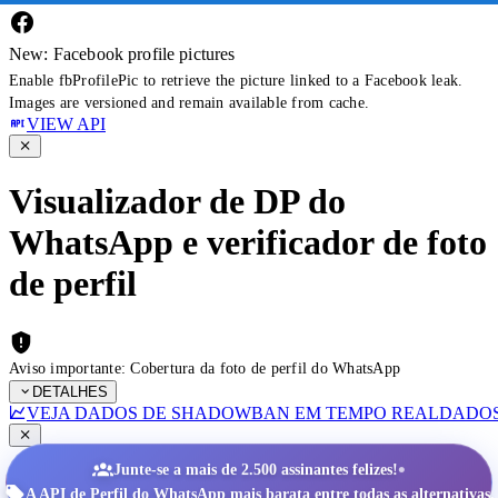
New: Facebook profile pictures
Enable fbProfilePic to retrieve the picture linked to a Facebook leak.
Images are versioned and remain available from cache.
VIEW API
Visualizador de DP do
WhatsApp e verificador de foto
de perfil
Aviso importante: Cobertura da foto de perfil do WhatsApp
DETALHES
VEJA DADOS DE SHADOWBAN EM TEMPO REAL
DADOS
•
Junte-se a mais de 2.500 assinantes felizes!
A API de Perfil do WhatsApp mais barata entre todas as alternativas.