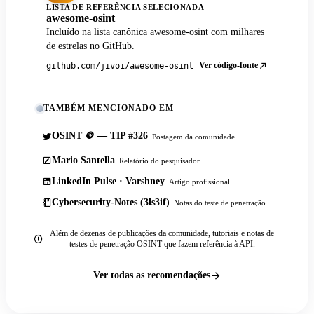
LISTA DE REFERÊNCIA SELECIONADA
awesome-osint
Incluído na lista canônica awesome-osint com milhares
de estrelas no GitHub.
Ver código-fonte
github.com/jivoi/awesome-osint
TAMBÉM MENCIONADO EM
OSINT 🪙 — TIP #326
Postagem da comunidade
Mario Santella
Relatório do pesquisador
LinkedIn Pulse · Varshney
Artigo profissional
Cybersecurity-Notes (3ls3if)
Notas do teste de penetração
Além de dezenas de publicações da comunidade, tutoriais e notas de
testes de penetração OSINT que fazem referência à API.
Ver todas as recomendações