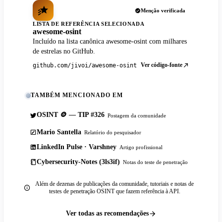
Menção verificada
LISTA DE REFERÊNCIA SELECIONADA
awesome-osint
Incluído na lista canônica awesome-osint com milhares
de estrelas no GitHub.
Ver código-fonte
github.com/jivoi/awesome-osint
TAMBÉM MENCIONADO EM
OSINT 🪙 — TIP #326
Postagem da comunidade
Mario Santella
Relatório do pesquisador
LinkedIn Pulse · Varshney
Artigo profissional
Cybersecurity-Notes (3ls3if)
Notas do teste de penetração
Além de dezenas de publicações da comunidade, tutoriais e notas de
testes de penetração OSINT que fazem referência à API.
Ver todas as recomendações