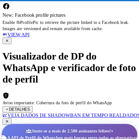
New: Facebook profile pictures
Enable fbProfilePic to retrieve the picture linked to a Facebook leak.
Images are versioned and remain available from cache.
VIEW API
Visualizador de DP do
WhatsApp e verificador de foto
de perfil
Aviso importante: Cobertura da foto de perfil do WhatsApp
DETALHES
VEJA DADOS DE SHADOWBAN EM TEMPO REAL
DADOS
•
Junte-se a mais de 2.500 assinantes felizes!
A API de Perfil do WhatsApp mais barata entre todas as alternativas.