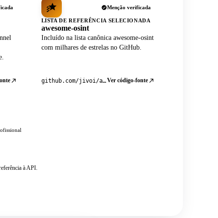
ficada
Menção verificada
LISTA DE REFERÊNCIA SELECIONADA
awesome-osint
nnel
Incluído na lista canônica awesome-osint
com milhares de estrelas no GitHub.
e.
onte
Ver código-fonte
github.com/jivoi/awesome-osint
ofissional
eferência à API.