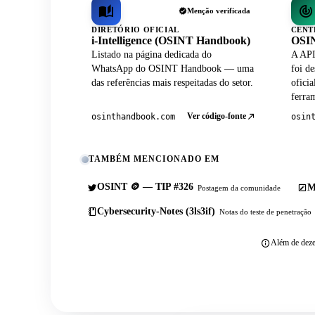
Menção verificada
DIRETÓRIO OFICIAL
CENT
i-Intelligence (OSINT Handbook)
OSIN
Listado na página dedicada do
A API
WhatsApp do OSINT Handbook — uma
foi de
das referências mais respeitadas do setor.
ofici
ferram
Ver código-fonte
osinthandbook.com
osin
TAMBÉM MENCIONADO EM
OSINT 🪙 — TIP #326
M
Postagem da comunidade
Cybersecurity-Notes (3ls3if)
Notas do teste de penetração
Além de deze