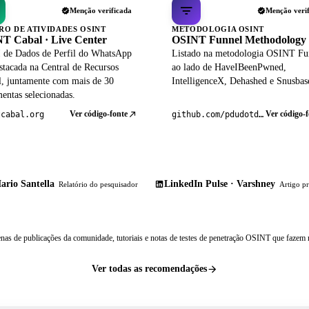
Menção verificada
Menção veri
RO DE ATIVIDADES OSINT
METODOLOGIA OSINT
T Cabal · Live Center
OSINT Funnel Methodology
 de Dados de Perfil do WhatsApp
Listado na metodologia OSINT Fu
stacada na Central de Recursos
ao lado de HaveIBeenPwned,
al, juntamente com mais de 30
IntelligenceX, Dehashed e Snusbas
entas selecionadas.
Ver código-fonte
Ver código-f
tcabal.org
github.com/pdudotdev/ofm
ario Santella
LinkedIn Pulse · Varshney
Relatório do pesquisador
Artigo pr
nas de publicações da comunidade, tutoriais e notas de testes de penetração OSINT que fazem r
Ver todas as recomendações