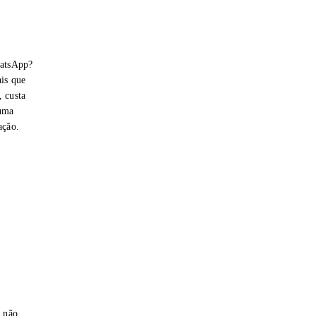
hatsApp?
is que
 custa
 uma
ação.
e não