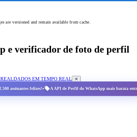
ges are versioned and remain available from cache.
e verificador de foto de perfil
 REAL
DADOS EM TEMPO REAL
•
.500 assinantes felizes!
A API de Perfil do WhatsApp mais barata entre