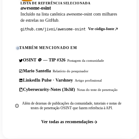
LISTA DE REFERÊNCIA SELECIONADA
awesome-osint
Incluído na lista canônica awesome-osint com milhares
de estrelas no GitHub.
Ver código-fonte
github.com/jivoi/awesome-osint
TAMBÉM MENCIONADO EM
OSINT 🪙 — TIP #326
Postagem da comunidade
Mario Santella
Relatório do pesquisador
LinkedIn Pulse · Varshney
Artigo profissional
Cybersecurity-Notes (3ls3if)
Notas do teste de penetração
Além de dezenas de publicações da comunidade, tutoriais e notas de
testes de penetração OSINT que fazem referência à API.
Ver todas as recomendações