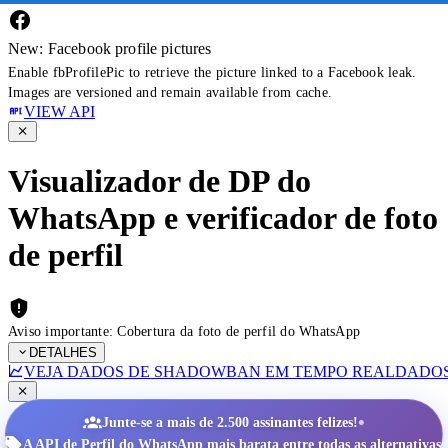
New: Facebook profile pictures
Enable fbProfilePic to retrieve the picture linked to a Facebook leak.
Images are versioned and remain available from cache.
VIEW API
Visualizador de DP do
WhatsApp e verificador de foto
de perfil
Aviso importante: Cobertura da foto de perfil do WhatsApp
DETALHES
VEJA DADOS DE SHADOWBAN EM TEMPO REAL
DADOS
•
Junte-se a mais de 2.500 assinantes felizes!
A API de Perfil do WhatsApp mais barata entre todas as alternativas.