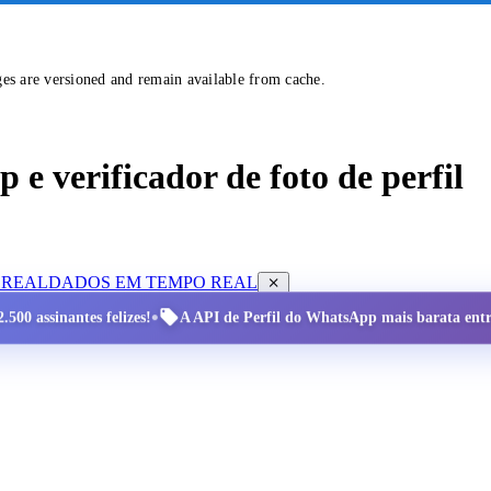
ges are versioned and remain available from cache.
e verificador de foto de perfil
 REAL
DADOS EM TEMPO REAL
•
.500 assinantes felizes!
A API de Perfil do WhatsApp mais barata entre