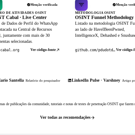
Menção verificada
Menção veri
RO DE ATIVIDADES OSINT
METODOLOGIA OSINT
T Cabal · Live Center
OSINT Funnel Methodology
 de Dados de Perfil do WhatsApp
Listado na metodologia OSINT Fu
stacada na Central de Recursos
ao lado de HaveIBeenPwned,
al, juntamente com mais de 30
IntelligenceX, Dehashed e Snusbas
entas selecionadas.
Ver código-fonte
Ver código-f
tcabal.org
github.com/pdudotdev/ofm
ario Santella
LinkedIn Pulse · Varshney
Relatório do pesquisador
Artigo pr
nas de publicações da comunidade, tutoriais e notas de testes de penetração OSINT que fazem r
Ver todas as recomendações