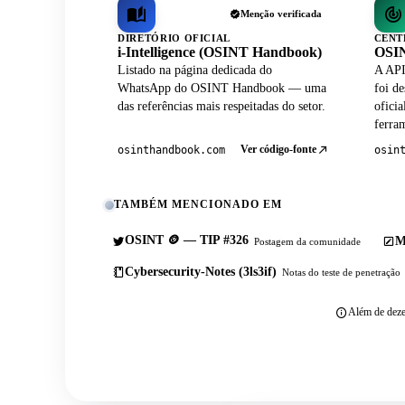
Menção verificada
DIRETÓRIO OFICIAL
CENT
i-Intelligence (OSINT Handbook)
OSIN
Listado na página dedicada do
A API
WhatsApp do OSINT Handbook — uma
foi de
das referências mais respeitadas do setor.
ofici
ferram
Ver código-fonte
osinthandbook.com
osin
TAMBÉM MENCIONADO EM
OSINT 🪙 — TIP #326
M
Postagem da comunidade
Cybersecurity-Notes (3ls3if)
Notas do teste de penetração
Além de deze