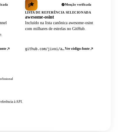
ficada
Menção verificada
LISTA DE REFERÊNCIA SELECIONADA
awesome-osint
nnel
Incluído na lista canônica awesome-osint
com milhares de estrelas no GitHub.
e.
onte
Ver código-fonte
github.com/jivoi/awesome-osint
ofissional
eferência à API.