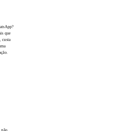
hatsApp?
is que
 custa
 uma
ação.
e não