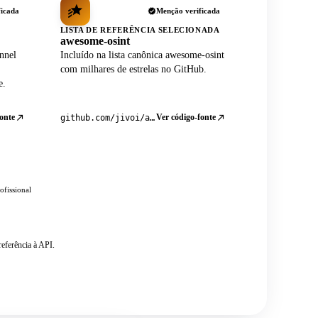
ficada
Menção verificada
LISTA DE REFERÊNCIA SELECIONADA
awesome-osint
nnel
Incluído na lista canônica awesome-osint
com milhares de estrelas no GitHub.
e.
onte
Ver código-fonte
github.com/jivoi/awesome-osint
ofissional
eferência à API.