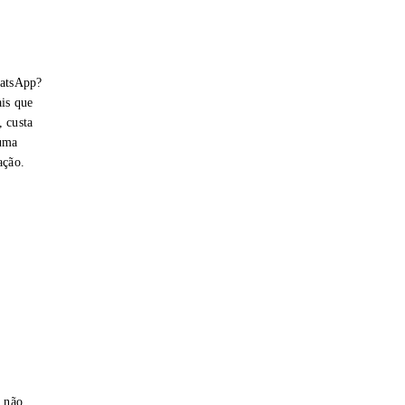
hatsApp?
is que
 custa
 uma
ação.
e não