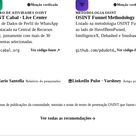
Menção verificada
Menção veri
RO DE ATIVIDADES OSINT
METODOLOGIA OSINT
T Cabal · Live Center
OSINT Funnel Methodology
 de Dados de Perfil do WhatsApp
Listado na metodologia OSINT Fu
stacada na Central de Recursos
ao lado de HaveIBeenPwned,
al, juntamente com mais de 30
IntelligenceX, Dehashed e Snusbas
entas selecionadas.
Ver código-fonte
Ver código-f
tcabal.org
github.com/pdudotdev/ofm
ario Santella
LinkedIn Pulse · Varshney
Relatório do pesquisador
Artigo pr
nas de publicações da comunidade, tutoriais e notas de testes de penetração OSINT que fazem r
Ver todas as recomendações