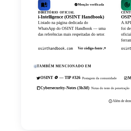
Menção verificada
DIRETÓRIO OFICIAL
CENT
i-Intelligence (OSINT Handbook)
OSIN
Listado na página dedicada do
A API
WhatsApp do OSINT Handbook — uma
foi de
das referências mais respeitadas do setor.
ofici
ferram
Ver código-fonte
osinthandbook.com
osin
TAMBÉM MENCIONADO EM
OSINT 🪙 — TIP #326
M
Postagem da comunidade
Cybersecurity-Notes (3ls3if)
Notas do teste de penetração
Além de deze