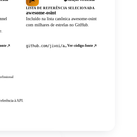
LISTA DE REFERÊNCIA SELECIONADA
awesome-osint
nnel
Incluído na lista canônica awesome-osint
com milhares de estrelas no GitHub.
e.
onte
Ver código-fonte
github.com/jivoi/awesome-osint
ofissional
eferência à API.