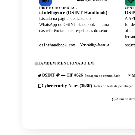
DIRETÓRIO OFICIAL
CENT
i-Intelligence (OSINT Handbook)
OSIN
Listado na página dedicada do
A API
WhatsApp do OSINT Handbook — uma
foi de
das referências mais respeitadas do setor.
ofici
ferram
Ver código-fonte
osinthandbook.com
osin
TAMBÉM MENCIONADO EM
OSINT 🪙 — TIP #326
M
Postagem da comunidade
Cybersecurity-Notes (3ls3if)
Notas do teste de penetração
Além de deze