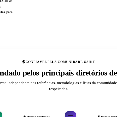
assam as
m
itas para
CONFIÁVEL PELA COMUNIDADE OSINT
dado pelos principais diretórios 
orma independente nas referências, metodologias e listas da comunida
respeitadas.
Menção verificada
Menção veri