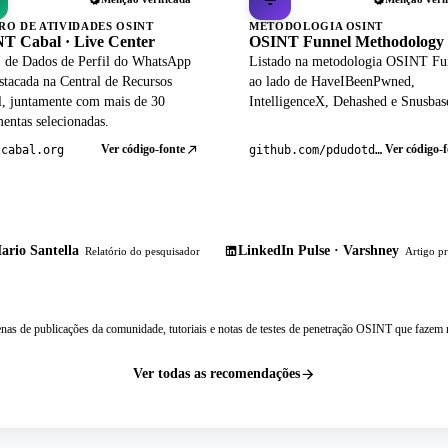
RO DE ATIVIDADES OSINT
METODOLOGIA OSINT
T Cabal · Live Center
OSINT Funnel Methodology
 de Dados de Perfil do WhatsApp
Listado na metodologia OSINT Fu
stacada na Central de Recursos
ao lado de HaveIBeenPwned,
al, juntamente com mais de 30
IntelligenceX, Dehashed e Snusbas
entas selecionadas.
Ver código-fonte
Ver código-f
tcabal.org
github.com/pdudotdev/ofm
ario Santella
LinkedIn Pulse · Varshney
Relatório do pesquisador
Artigo pr
nas de publicações da comunidade, tutoriais e notas de testes de penetração OSINT que fazem r
Ver todas as recomendações