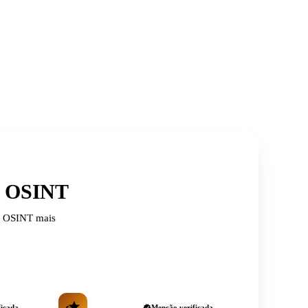
de OSINT
de OSINT mais
ficada
Menção verificada