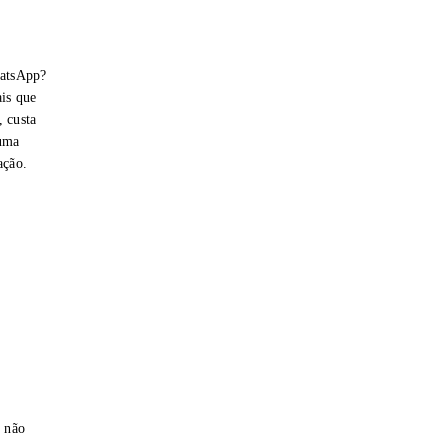
hatsApp?
is que
 custa
 uma
ação.
e não