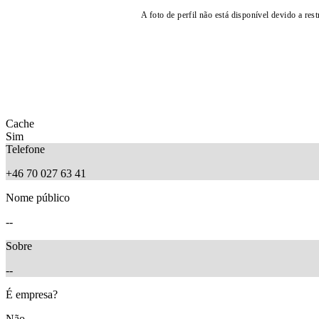
A foto de perfil não está disponível devido a rest
Cache
Sim
Telefone
+46 70 027 63 41
Nome público
--
Sobre
--
É empresa?
Não