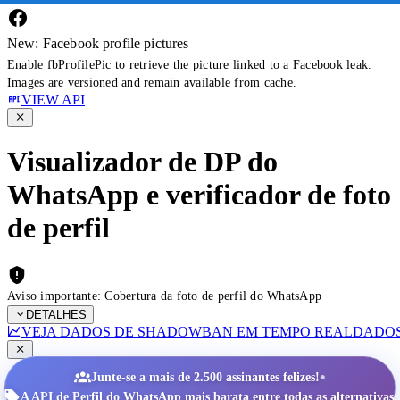
New: Facebook profile pictures
Enable fbProfilePic to retrieve the picture linked to a Facebook leak.
Images are versioned and remain available from cache.
VIEW API
Visualizador de DP do
WhatsApp e verificador de foto
de perfil
Aviso importante: Cobertura da foto de perfil do WhatsApp
DETALHES
VEJA DADOS DE SHADOWBAN EM TEMPO REAL
DADOS
•
Junte-se a mais de 2.500 assinantes felizes!
A API de Perfil do WhatsApp mais barata entre todas as alternativas.