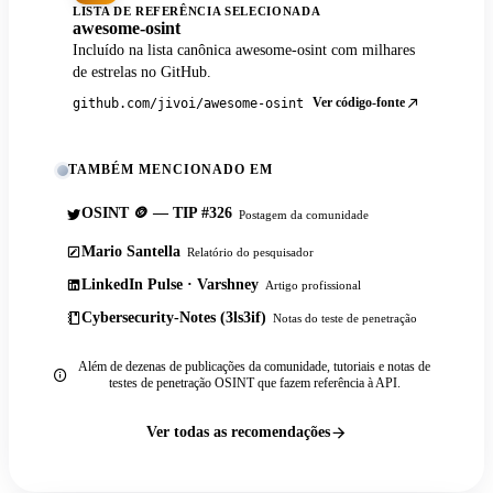
LISTA DE REFERÊNCIA SELECIONADA
awesome-osint
Incluído na lista canônica awesome-osint com milhares
de estrelas no GitHub.
Ver código-fonte
github.com/jivoi/awesome-osint
TAMBÉM MENCIONADO EM
OSINT 🪙 — TIP #326
Postagem da comunidade
Mario Santella
Relatório do pesquisador
LinkedIn Pulse · Varshney
Artigo profissional
Cybersecurity-Notes (3ls3if)
Notas do teste de penetração
Além de dezenas de publicações da comunidade, tutoriais e notas de
testes de penetração OSINT que fazem referência à API.
Ver todas as recomendações