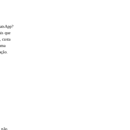
hatsApp?
is que
 custa
 uma
ação.
e não