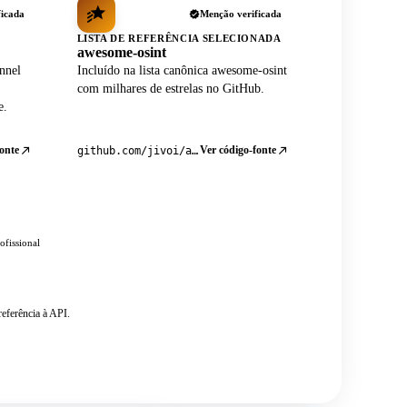
ficada
Menção verificada
LISTA DE REFERÊNCIA SELECIONADA
awesome-osint
nnel
Incluído na lista canônica awesome-osint
com milhares de estrelas no GitHub.
e.
onte
Ver código-fonte
github.com/jivoi/awesome-osint
ofissional
eferência à API.