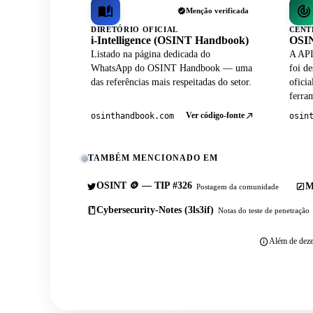
Menção verificada
DIRETÓRIO OFICIAL
CENT
i-Intelligence (OSINT Handbook)
OSIN
Listado na página dedicada do
A API
WhatsApp do OSINT Handbook — uma
foi de
das referências mais respeitadas do setor.
ofici
ferram
Ver código-fonte
osinthandbook.com
osin
TAMBÉM MENCIONADO EM
OSINT 🪙 — TIP #326
M
Postagem da comunidade
Cybersecurity-Notes (3ls3if)
Notas do teste de penetração
Além de deze