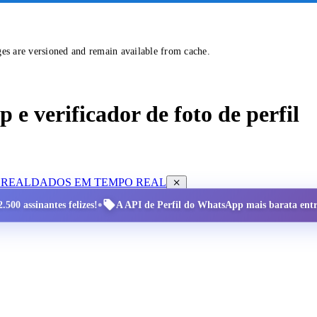
ges are versioned and remain available from cache.
e verificador de foto de perfil
 REAL
DADOS EM TEMPO REAL
•
.500 assinantes felizes!
A API de Perfil do WhatsApp mais barata entre