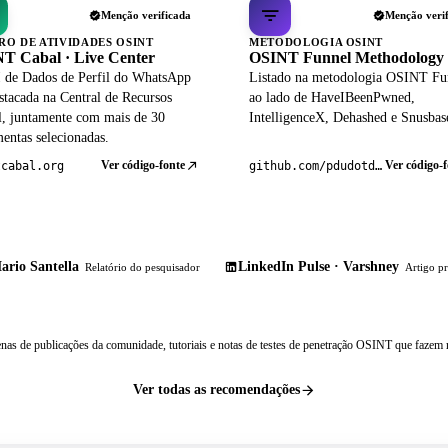
Menção verificada
Menção veri
RO DE ATIVIDADES OSINT
METODOLOGIA OSINT
T Cabal · Live Center
OSINT Funnel Methodology
 de Dados de Perfil do WhatsApp
Listado na metodologia OSINT Fu
stacada na Central de Recursos
ao lado de HaveIBeenPwned,
al, juntamente com mais de 30
IntelligenceX, Dehashed e Snusbas
entas selecionadas.
Ver código-fonte
Ver código-f
tcabal.org
github.com/pdudotdev/ofm
ario Santella
LinkedIn Pulse · Varshney
Relatório do pesquisador
Artigo pr
nas de publicações da comunidade, tutoriais e notas de testes de penetração OSINT que fazem r
Ver todas as recomendações