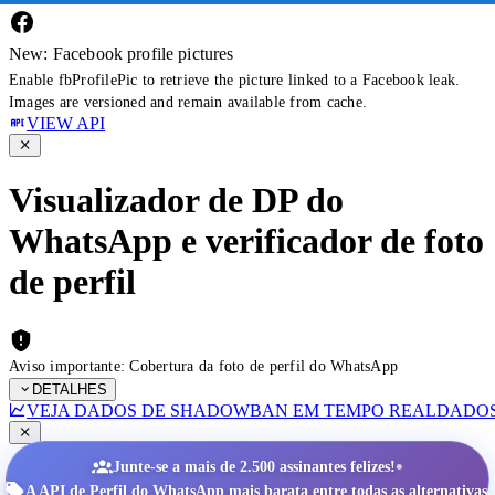
New: Facebook profile pictures
Enable fbProfilePic to retrieve the picture linked to a Facebook leak.
Images are versioned and remain available from cache.
VIEW API
Visualizador de DP do
WhatsApp e verificador de foto
de perfil
Aviso importante: Cobertura da foto de perfil do WhatsApp
DETALHES
VEJA DADOS DE SHADOWBAN EM TEMPO REAL
DADOS
•
Junte-se a mais de 2.500 assinantes felizes!
A API de Perfil do WhatsApp mais barata entre todas as alternativas.