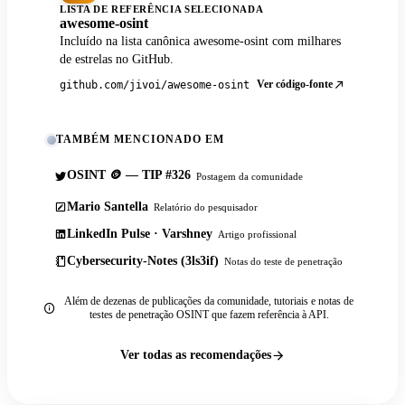
LISTA DE REFERÊNCIA SELECIONADA
awesome-osint
Incluído na lista canônica awesome-osint com milhares
de estrelas no GitHub.
Ver código-fonte
github.com/jivoi/awesome-osint
TAMBÉM MENCIONADO EM
OSINT 🪙 — TIP #326
Postagem da comunidade
Mario Santella
Relatório do pesquisador
LinkedIn Pulse · Varshney
Artigo profissional
Cybersecurity-Notes (3ls3if)
Notas do teste de penetração
Além de dezenas de publicações da comunidade, tutoriais e notas de
testes de penetração OSINT que fazem referência à API.
Ver todas as recomendações