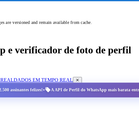
ges are versioned and remain available from cache.
e verificador de foto de perfil
 REAL
DADOS EM TEMPO REAL
•
.500 assinantes felizes!
A API de Perfil do WhatsApp mais barata entre