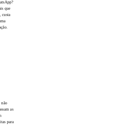
hatsApp?
is que
 custa
 uma
ação.
e não
assam as
m
itas para