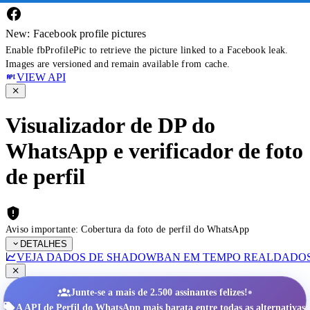
New: Facebook profile pictures
Enable fbProfilePic to retrieve the picture linked to a Facebook leak.
Images are versioned and remain available from cache.
VIEW API
Visualizador de DP do
WhatsApp e verificador de foto
de perfil
Aviso importante: Cobertura da foto de perfil do WhatsApp
DETALHES
VEJA DADOS DE SHADOWBAN EM TEMPO REAL
DADOS
•
Junte-se a mais de 2.500 assinantes felizes!
A API de Perfil do WhatsApp mais barata entre todas as alternativas.