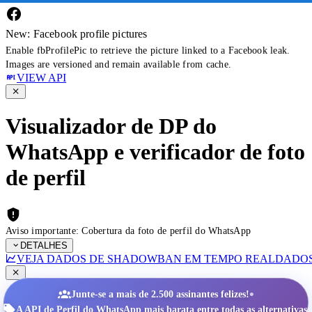
New: Facebook profile pictures
Enable fbProfilePic to retrieve the picture linked to a Facebook leak.
Images are versioned and remain available from cache.
VIEW API
Visualizador de DP do
WhatsApp e verificador de foto
de perfil
Aviso importante: Cobertura da foto de perfil do WhatsApp
DETALHES
VEJA DADOS DE SHADOWBAN EM TEMPO REAL
DADOS
•
Junte-se a mais de 2.500 assinantes felizes!
A API de Perfil do WhatsApp mais barata entre todas as alternativas.