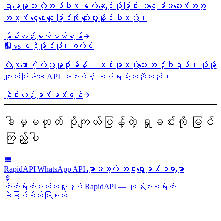
ရှာဖွေမှုသာ လိုအပ်ပါက မက်ဆေ့ချ်ပို့ခြင်း အခြေခံအဆောက်အအုံ
အတွက် ငွေပေးချေခြင်းကို ကျော်သွားနိုင်ပါသည်။
နှိုင်းယှဉ်ချက်ဖတ်ရန်
vs ပရိုဖိုင်ပုံ။အက်ပ်
တိကျသော ကိုက်ညီမှုဒိုမိန်း၊ တစ်ခုတည်းသော အင်္ဂါရပ်။ ပိုမို
ကျယ်ပြန့်သော API အတွင်းရှိ စွမ်းရည်တူညီသည်။
နှိုင်းယှဉ်ချက်ဖတ်ရန်
ဒါမှမဟုတ် ပိုကျယ်ပြန့်တဲ့ ရှုခင်းကို မြင်
ကြည့်ပါ
RapidAPI WhatsApp API များအတွက် အခြားရွေးချယ်စရာများ
တိုက်ရိုက်ဝယ်ယူမှုနှင့် RapidAPI — ကုန်ကျစရိတ်
ခွဲခြမ်းစိတ်ဖြာချက်