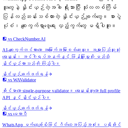
သူတွေနဲ့ နှိုင်းယှဉ်တဲ့အခါ ရိုးသားပြီး သုံးလတစ်ကြိမ်
ပြန်လည်ဆန်းသစ်ထားတဲ့ နှိုင်းယှဉ်ချက်တွေ။ စားပွဲ
ပုံစံ၊ စျေးကွက်ရှာဖွေရေး လှည့်ကွက်တွေ မရှိပါဘူး။
vs CheckNumber.AI
AI-စျေးကွက်တင်ထားသော အမြောက်အမြားစစ်ဆေးသူ။ အများပြည်သူသုံး
ဈေးနှုန်း၊ အင်္ဂါရပ်အနက်နှင့် ဖြန့်ဖြူးမှုတို့ မည်သို့
နှိုင်းယှဉ်ထားသည်ကို ကြည့်ပါ။
နှိုင်းယှဉ်ချက်ဖတ်ရန်
vs WAValidator
ခိုင်မာသော single-purpose validator။ ဈေးနှုန်းတူသော full profile
API နှင့် နှိုင်းယှဉ်ပါ။
နှိုင်းယှဉ်ချက်ဖတ်ရန်
vs မေတာပီ
WhatsApp မက်ဆေ့ချ်ပို့ခြင်း ဂိတ်ဝေးအပြည့်အစုံ။ ပရိုဖိုင်