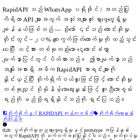
RapidAPI သည် WhatsApp ပရိုဖိုင် / အတည်ပြု
ကိရိယာ API များအတွက် အသုံးအများဆုံး ရှာဖွေတွေ့ရှိမှု
ချန်နယ်ဖြစ်သည် — သို့သော် ၎င်းသည် တောင်းဆိုမှု
တိုင်းတွင် ~၂၀% စျေးကွက်ဖြတ်တောက်မှုကို ထည့်သွင်း
ပေးပြီး သင့်အား တစ်ခုတည်းသော ငွေတောင်းခံလွှာ
မျက်နှာပြင်တွင် ပိတ်ထားသည်။ ဤစာမျက်နှာသည်
အမျိုးအစားရှိ အဓိက RapidAPI စာရင်းများကို
နှိုင်းယှဉ်ပြီး တိုက်ရိုက်ဝယ်ယူခြင်းဖြင့် တောင်းဆိုမှု
တစ်ခုလျှင် ပိုမိုနိမ့်သောဈေးနှုန်းဖြင့် တူညီသောစွမ်း
ရည်ကို မည်သို့ရရှိနိုင်သည်ကို ရှင်းပြသည်။
တိုက်ရိုက်နှင့် RAPIDAPI ကုန်ကျစရိတ်
တိုက်ရိုက်ဈေးနှုန်း
ကိုကြည့်ပါ
tl;dr: ပွတ်တိုက်မှုသုညရှာဖွေတွေ့ရှိမှုနှင့် prototype အမြန်နှုန်း
အတွက် RapidAPI ကို ဆက်လက်အသုံးပြုနိုင်ပါသည်။ ထုတ်လုပ်မှု