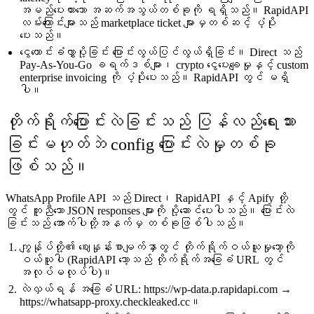
အမည်ပေးထားသော အဆက်အသွယ်တစ်ခုကို ရရှိသည်။ RapidAPI
လမ်းကြောင်းများသည် marketplace ticket များမှတစ်ဆင့် ပံ့ပိုး
ပေးသည်။
ငွေတောင်းခံလွှာပို့ခြင်း ပြောင်းလွယ်ပြင်လွယ်ရှိခြင်း။ Direct သည်
Pay-As-You-Go ခရက်ဒစ်များ၊ crypto ငွေပေးချေမှုနှင့် custom
enterprise invoicing ကို ပံ့ပိုးပေးသည်။ RapidAPI တွင် မရှိ
ပါ။
တိုက်ရိုက်ပြောင်းလဲခြင်းသည် ပြန်လည်ရေးသား
ခြင်းမဟုတ်ဘဲ config ပြောင်းလဲမှုတစ်ခု
ဖြစ်သည်။
WhatsApp Profile API သည် Direct၊ RapidAPI နှင့် Apify တို့
တွင် တူညီသော JSON responses များကို ပို့ဆောင်ပေးပါသည်။ ပြောင်းလဲ
ခြင်းသည် အောက်ပါတို့အနက်မှ တစ်ခုဖြစ်ပါသည်။
ကျွန်ုပ်တို့၏ ဈေးနှုန်းစာမျက်နှာတွင် တိုက်ရိုက်ဝယ်ယူမှုသော့ကို
ဝယ်ယူပါ (RapidAPI သော့သည် တိုက်ရိုက်အခြေခံ URL တွင်
အလုပ်မလုပ်ပါ)။
လဲလှယ်ရန် အခြေခံ URL: https://wp-data.p.rapidapi.com →
https://whatsapp-proxy.checkleaked.cc။