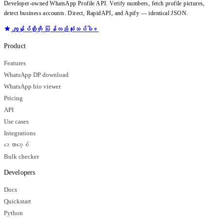
Developer-owned WhatsApp Profile API. Verify numbers, fetch profile pictures,
detect business accounts. Direct, RapidAPI, and Apify — identical JSON.
ကျွန်ုပ်တို့ကို ပြန်လည်သုံးသပ်ပါ။
Product
Features
WhatsApp DP download
WhatsApp bio viewer
Pricing
API
Use cases
Integrations
ဒေတာဘေ့စ်
Bulk checker
Developers
Docs
Quickstart
Python