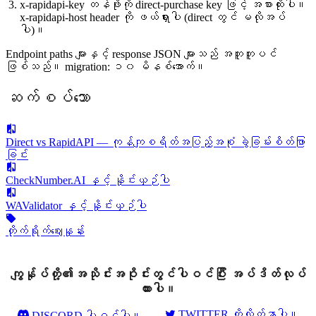
x-rapidapi-key တန်ဖိုးကို direct-purchase key ဖြင့် အစားထိုးပါ။
x-rapidapi-host header ကို ဖယ်ရှားပါ (direct တွင် မလိုအပ်
ပါ)။
Endpoint paths များနှင့် response JSON များသည် အတူတူပင်
ဖြစ်သည်။ migration: ၁၀ မိနစ်အောက်။
ဆက်စပ်သော
Direct vs RapidAPI — ကုန်ကျစရိတ်အပြည့်အစုံ ခွဲခြမ်းစိတ်ဖြာ
ခြင်း
CheckNumber.AI နှင့် နှိုင်းယှဉ်ပါ
WAValidator နှင့် နှိုင်းယှဉ်ပါ
တိုက်ရိုက်ဈေးနှုန်း
ကျွန်ုပ်တို့၏အသိုင်းအဝိုင်းတွင်ပါဝင်ပြီး အပ်ဒိတ်လုပ်
ထားပါ။
TWITTER ကိုလိုက်နာပါ။
DISCORD ပါဝင်ပါ။