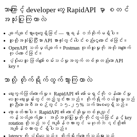
ဘာကြောင့် developer တွေ RapidAPI မှာ စတင်
အသုံးပြုကြတာလဲ
ချက်ချင်းရှာဖွေတွေ့ရှိခြင်း — ရှာရန် ဝဘ်ဆိုက်မရှိပါ။
သူတို့အသုံးပြုပြီးသား API အားလုံးတွင် ပေါင်းစည်းငွေတောင်းခံခြင်း။
OpenAPI သတ်မှတ်ချက် + Postman ထုတ်ယူမှုကို အလိုအလျောက်
လုပ်ဆောင်ခြင်း။
ပံ့ပိုးပေးသူ ဖြတ်ကျော်စမ်းသပ်မှုအတွက် တစ်ခုတည်းသော API
key။
ဘာလို့ တိုက်ရိုက်ထွက်သွားကြတာလဲ
ဈေးကွက်ဖြတ်တောက်မှု။ RapidAPI ၏ ကော်မရှင်ကို ဝန်ဆောင်မှု
ပေးသူ ဈေးနှုန်းတွင် ထည့်သွင်းထားသည်။ တိုက်ရိုက်ဝယ်ယူမှုသည်
တူညီသောအစီအစဉ်တွင် ၁၅-၂၅% သက်သာစေလေ့ရှိသည်။
သော့ခတ်ထားပါ။ RapidAPI ၏ တောင်းဆိုမှုတစ်ခုလျှင်
ကန့်သတ်ချက်များ၊ အပိုအသုံးပြုမှုကို ကိုင်တွယ်ခြင်းနှင့် key
rotation တို့သည် သင့်အချိန်ဇယားတွင် မဟုတ်ဘဲ ၎င်းတို့၏
အချိန်ဇယားတွင် ရှိပါသည်။
latency ကို ပံ့ပိုးပေးသည်။ တိုက်ရိုက်ဖောက်သည်များသည်