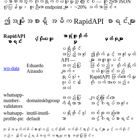
ပမာဏအတွက် တိုက်ရိုက်ဝယ်ယူမှုသို့ ပြောင်းပါ — တူညီသော JSON
တုံ့ပြန်မှု၊ တူညီသော endpoint များ၊ ~20% သက်သာခြင်း။
ဤအမျိုးအစားရှိ အဓိက RapidAPI စာရင်းများ
RapidAPI
အာရုံစူးစိုက်
ပံ့ပိုးပေးသူ
မှတ်စုများ
စာရင်း
မှု
ပရိုဖိုင်
အပြည့်အစုံ
ဤဆိုက်နှင့် အဆုံးမှတ်
API —
များ အတူတူပင်
Eduardo
အတည်ပြု
ဖြစ်သည်။ တိုက်ရိုက်
wp-data
Airaudo
ချက် +
ဝယ်ယူခြင်းသည်
ရုပ်ပုံ +
RapidAPI ဖြတ်တောက်မှု
လုပ်ငန်း
ကို သက်သာစေသည်။
အလံ
whatsapp-
အတည်ပြု
ကျဉ်းမြောင်းသော
number-
domainskbgroup
ကိရိယာသာ
အင်္ဂါရပ်အစုံ။
validators
whatsapp-
inutil-inutil-
ပရိုဖိုင်ပုံ
တစ်ခုတည်းသော
profile-pic
default
သာ
အင်္ဂါရပ်စာရင်း။
ကုန်အမှတ်တံဆိပ်အားလုံးသည် ၎င်းတို့၏ သက်ဆိုင်ရာပိုင်ရှင်များနှင့် သက်ဆိုင်
သည်။ နှိုင်းယှဉ်ရန်အတွက် တရားမျှတစွာ အသုံးပြုခြင်း။