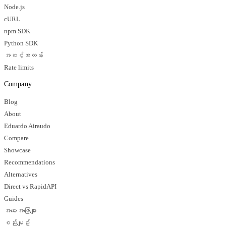
Node.js
cURL
npm SDK
Python SDK
အဆင့်အတန်း
Rate limits
Company
Blog
About
Eduardo Airaudo
Compare
Showcase
Recommendations
Alternatives
Direct vs RapidAPI
Guides
အမေးအဖြေများ
စည်းမျဥ်း