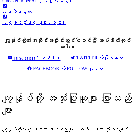
CheckNumber.AI နှင့် နှိုင်းယှဉ်ပါ
မေတာပီနှင့် vs
ပရိုဖိုင်ပုံနှင့် နှိုင်းယှဉ်ပါ။
ကျွန်ုပ်တို့၏အသိုင်းအဝိုင်းတွင်ပါဝင်ပြီး အပ်ဒိတ်လုပ်
ထားပါ။
TWITTER ကိုလိုက်နာပါ။
DISCORD ပါဝင်ပါ။
FACEBOOK ကို FOLLOW လုပ်ပါ။
ကျွန်ုပ်တို့ အသုံးပြုသူများ ပြောသည်
များ
ကျွန်ုပ်တို့၏ ကျေနပ်သော ဖောက်သည်များမှ စစ်မှန်သော သုံးသပ်ချက်