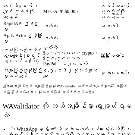
တောင်းဆိုမှုတစ်ခု
လက်ရှိအဆင့်
လျှင် အနိမ့်ဆုံး
MEGA မှာ $0.005
ဖွဲ့စည်းပုံကို
ဈေးနှုန်း
အတည်ပြုပါ
RapidAPI ဖြန့်ဖြူး
ဟုတ်ကဲ့
မဟုတ်ပါ
မှု
Apify Actor ဖြန့်ဖြူး
ဟုတ်ကဲ့
မဟုတ်ပါ
မှု
ဟုတ်ကဲ့ —
အသုံးပြုသည့်အတိုင်း
$၄၀/၅၀၀၀၀ crypto၊
ငွေပေးချေပါ (စာရင်း
ကြော်ငြာမထားပါ
$၅၀/၅၀၀၀၀
သွင်းရန်မလိုပါ)
PayPal၊ ၁၂၀ ရက်
အများပြည်သူယုံကြည်
၄.၅ / ၁၆၂ သုံးသပ်ချက်
ထုတ်ဝေမထားပါ
မှုလမ်းညွှန်
များ
ဤစာရေးသားချိန်တွင် အများပြည်သူသုံး WAValidator ဆင်းသက်စာမျက်နှာအပေါ် အခြေခံ
သည့် ပြိုင်ဘက်ဒေတာ။ သုံးလတစ်ကြိမ် အပ်ဒိတ်လုပ်သည်။
WAValidator ကို ဘယ်အချိန်မှာ ရွေးချယ်ရမ
လဲ
"ဒါ WhatsApp မှာ ရှိလား" လို့ ဟုတ်/မဟုတ် စစ်ဆေးရုံပဲ လိုပြီး ပ
ရိုဖိုင်ပုံ ဒါမှမဟုတ် နာမည်ကို ဘယ်တော့မှ လိုချင်မှာ မဟုတ်