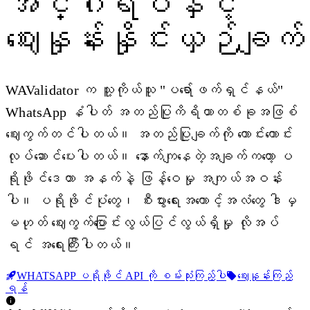
အင်္ဂါရပ်နှင့်
ဈေးနှုန်းနှိုင်းယှဉ်ချက်
WAValidator က သူ့ကိုယ်သူ "ပရော်ဖက်ရှင်နယ်"
WhatsApp နံပါတ် အတည်ပြုကိရိယာတစ်ခုအဖြစ်
ဈေးကွက်တင်ပါတယ်။ အတည်ပြုချက်ကို ကောင်းကောင်း
လုပ်ဆောင်ပေးပါတယ်။ နောက်ကျနေတဲ့အချက်ကတော့ ပ
ရိုဖိုင်ဒေတာ အနက်နဲ့ ဖြန့်ဝေမှု အကျယ်အဝန်း
ပါ။ ပရိုဖိုင်ပုံတွေ၊ စီးပွားရေးအကောင့်အလံတွေ ဒါမှ
မဟုတ် ဈေးကွက်ပြောင်းလွယ်ပြင်လွယ်ရှိမှု လိုအပ်
ရင် အရေးကြီးပါတယ်။
WHATSAPP ပရိုဖိုင် API ကို စမ်းသုံးကြည့်ပါ
ဈေးနှုန်းကြည့်
ရန်