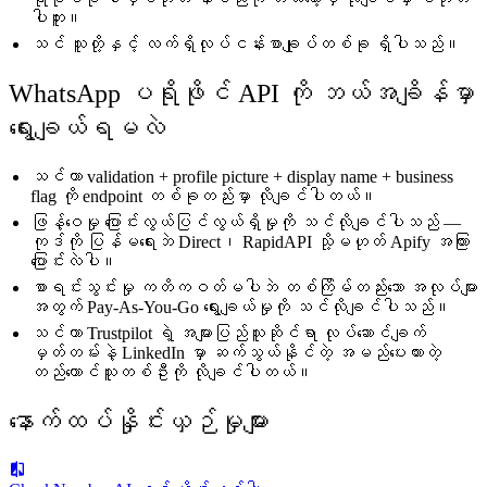
ပါဘူး။
သင် သူတို့နှင့် လက်ရှိလုပ်ငန်းစာချုပ်တစ်ခု ရှိပါသည်။
WhatsApp ပရိုဖိုင် API ကို ဘယ်အချိန်မှာ
ရွေးချယ်ရမလဲ
သင်ဟာ validation + profile picture + display name + business
flag ကို endpoint တစ်ခုတည်းမှာ လိုချင်ပါတယ်။
ဖြန့်ဝေမှု ပြောင်းလွယ်ပြင်လွယ်ရှိမှုကို သင်လိုချင်ပါသည် —
ကုဒ်ကို ပြန်မရေးဘဲ Direct၊ RapidAPI သို့မဟုတ် Apify အကြား
ပြောင်းလဲပါ။
စာရင်းသွင်းမှု ကတိကဝတ်မပါဘဲ တစ်ကြိမ်တည်းသော အလုပ်များ
အတွက် Pay-As-You-Go ရွေးချယ်မှုကို သင်လိုချင်ပါသည်။
သင်ဟာ Trustpilot ရဲ့ အများပြည်သူဆိုင်ရာ လုပ်ဆောင်ချက်
မှတ်တမ်းနဲ့ LinkedIn မှာ ဆက်သွယ်နိုင်တဲ့ အမည်ပေးထားတဲ့
တည်ထောင်သူတစ်ဦးကို လိုချင်ပါတယ်။
နောက်ထပ်နှိုင်းယှဉ်မှုများ