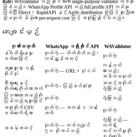
tl;dr:
WAValidator သည် ခိုင်မာသော single-purpose validator တစ်ခု
ဖြစ်သည်။ WhatsApp Profile API သည် full profile API တစ်ခု
ဖြစ်ပြီး Direct၊ RapidAPI နှင့် Apify distribution တို့ဖြင့် တူညီသော
သို့မဟုတ် နိမ့်သော per-request cost ဖြင့် အသုံးပြုနိုင်ပါသည်။
ဘေးချင်းယှဉ်
ဂုဏ်သတ္တိ
WhatsApp ပရိုဖိုင် API
WAValidator
နံပါတ်ရှိနေမှု
ဟုတ်ကဲ့ — တိတ်ဆိတ်သည်၊
ဟုတ်ကဲ့
စစ်ဆေးခြင်း
လမ်းညွှန်အဆင့်
ကန့်သတ်
အများသူငှာ ပရို
ဟုတ်ကဲ့ — URL + ပုံငယ်
ထားသည် /
ဖိုင်ပုံ
အဓိကမဟုတ်
စီးပွားရေးနှင့်
အဆင့်အလိုက်
ဟုတ်ကဲ့ - ပြည်နယ်သုံးခု
ကိုယ်ရေးကိုယ်တာအလံ
ကွဲပြားသည်
ပြသထားသောအမည်ကို
ဟုတ်ကဲ့
ကွဲပြားသည်
ပြန်လည်ရယူခြင်း
အစုလိုက် CSV
ဟုတ်ကဲ့ — အတန်း ၁ သန်း
ဟုတ်ကဲ့
စစ်ဆေးကိရိယာ
အထိ
ကွဲပြားသည် —
ဟုတ်ကဲ့ — တစ်လလျှင်
လက်ရှိ
အခမဲ့အဆင့်
၅၀ လိုအပ်သည်
ဆင်းသက်မှုကို
စစ်ဆေးပါ