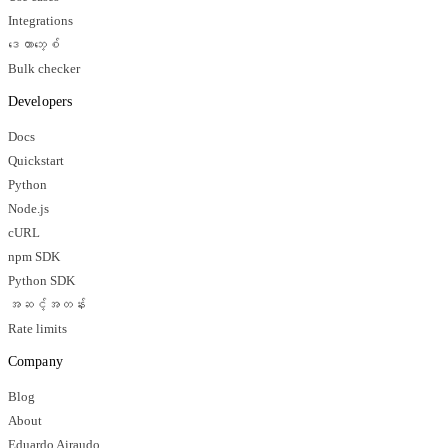
Integrations
ဒေတာဘေ့စ်
Bulk checker
Developers
Docs
Quickstart
Python
Node.js
cURL
npm SDK
Python SDK
အဆင့်အတန်း
Rate limits
Company
Blog
About
Eduardo Airaudo