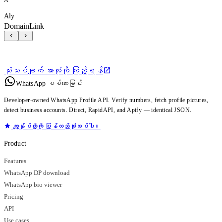
Aly
DomainLink
သုံးသပ်ချက် အားလုံးကို ကြည့်ရန်
WhatsApp စစ်ဆေးခြင်း
Developer-owned WhatsApp Profile API. Verify numbers, fetch profile pictures,
detect business accounts. Direct, RapidAPI, and Apify — identical JSON.
ကျွန်ုပ်တို့ကို ပြန်လည်သုံးသပ်ပါ။
Product
Features
WhatsApp DP download
WhatsApp bio viewer
Pricing
API
Use cases