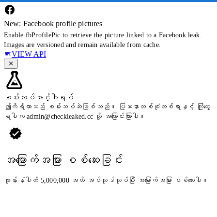
New: Facebook profile pictures
Enable fbProfilePic to retrieve the picture linked to a Facebook leak.
Images are versioned and remain available from cache.
VIEW API
စမ်းသပ်အင်္ဂါရပ်
ဤကိရိယာသည် စမ်းသပ်ဆဲဖြစ်သည်။ ပြဿနာတစ်စုံတစ်ရာနှင့် ကြုံတွေ့
ရပါက
admin@checkleaked.cc
သို့ အကြောင်းကြားပါ။
အမြောက်အမြား စစ်ဆေးခြင်း
ဖုန်းနံပါတ် 5,000,000 အထိ အပ်လုဒ်လုပ်ပြီး အမြောက်အမြား စစ်ဆေးပါ။