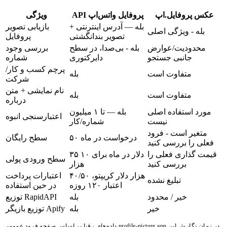
عکس پروفایل.اپ
API پروفایل واتس‌اپ
ویژگی
بله — آدرس اینترنتی +
بازیابی تصویر
بله - ویژگی اصلی
تصویر بندانگشتی
پروفایل
محدودیت/عوارض
بله - بی‌صدا، در سطح
بررسی وجود
جانبی جستجو
دایرکتوری
شماره
پرچم کسب و کار/
متفاوت است
بله
شرکت
نام نمایشی + متن
متفاوت است
بله
درباره
مورد استفاده اصلی
بله — تا ۱ میلیون
اعتبارسنجی انبوه
نیست
شماره/کار
متغیر است - فرود
۵۰ درخواست در ماه
سطح رایگان
فعلی را بررسی کنید
قیمت گذاری فعلی را
۳۵ دلار در ماه برای ۱۰
سطح ورودی پولی
بررسی کنید
هزار
۴۰/۵۰ هزار دلار کریپتو،
اعتبارات پرداخت
تبلیغ نشده
اعتبار ۱۲۰ روزه
در حین استفاده
خیر / محدود
بله
توزیع RapidAPI
خیر
بله
توزیع بازیگر Apify
داده‌های رقبا بر اساس صفحه فرود عمومی profile-picture.app در زمان نگارش این